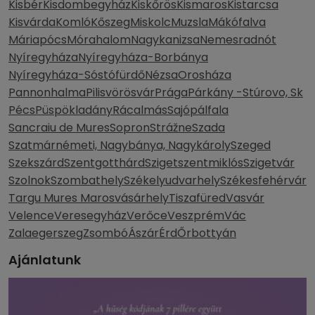
Kisbér
Kisdombegyház
Kiskőrös
Kismaros
Kistarcsa
Kisvárda
Komló
Kőszeg
Miskolc
Muzsla
Mákófalva
Máriapócs
Mórahalom
Nagykanizsa
Nemesradnót
Nyíregyháza
Nyíregyháza-Borbánya
Nyíregyháza-Sóstófürdő
Nézsa
Orosháza
Pannonhalma
Pilisvörösvár
Prága
Párkány -Stúrovo, Sk
Pécs
Püspökladány
Rácalmás
Sajópálfala
Sancraiu de Mures
Sopron
Strážne
Szada
Szatmárnémeti, Nagybánya, Nagykároly
Szeged
Szekszárd
Szentgotthárd
Szigetszentmiklós
Szigetvár
Szolnok
Szombathely
Székelyudvarhely
Székesfehérvár
Targu Mures Marosvásárhely
Tiszafüred
Vasvár
Velence
Veresegyház
Verőce
Veszprém
Vác
Zalaegerszeg
Zsombó
Ászár
Érd
Őrbottyán
Ajánlatunk