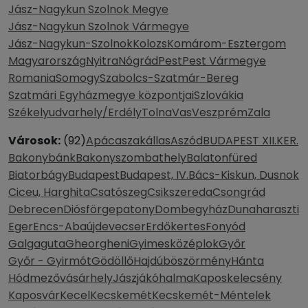
Jász-Nagykun Szolnok Megye
Jász-Nagykun Szolnok Vármegye
Jász-Nagykun-Szolnok
Kolozs
Komárom-Esztergom
Magyarország
Nyitra
Nógrád
Pest
Pest Vármegye
Romania
Somogy
Szabolcs-Szatmár-Bereg
Szatmári Egyházmegye központjai
Szlovákia
Székelyudvarhely/Erdély
Tolna
Vas
Veszprém
Zala
Városok:
(92)
Apácaszakállas
Aszód
BUDAPEST XII.KER.
Bakonybánk
Bakonyszombathely
Balatonfüred
Biatorbágy
Budapest
Budapest, IV.
Bács-Kiskun, Dusnok
Ciceu, Harghita
Csatószeg
Csikszereda
Csongrád
Debrecen
Diósförgepatony
Dombegyház
Dunaharaszti
Eger
Encs-Abaújdevecser
Erdőkertes
Fonyód
Galgaguta
Gheorgheni
Gyimesközéplok
Győr
Győr - Gyirmót
Gödöllő
Hajdúböszörmény
Hánta
Hódmezővásárhely
Jászjákóhalma
Kaposkelecsény
Kaposvár
Kecel
Kecskemét
Kecskemét-Méntelek