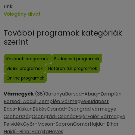
Link:
Vőlegény divat
További programok kategóriák
szerint
Központi programok
Budapesti programok
Vidéki programok
Határon túli programok
Online programok
Vármegyék
(38)
Baranya
Borsod-Abaúj-Zemplén
Borsod-Abaúj-Zemplén Vármegye
Budapest
Bács-Kiskun
Békés
Csanád-Csongrád vármegye
Csehország
Csongrád-Csanád
Fejér
Fejér Vármegye
Felvidék
Győr-Moson-Sopron
Gömör
Hajdú- Bihar
Hajdú-Bihar
Hargita
Heves