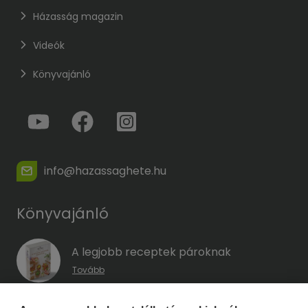
Házasság magazin
Videók
Könyvajánló
info@hazassaghete.hu
Könyvajánló
A legjobb receptek pároknak
Tovább
A hűség kódja – Hogyan előzd meg a