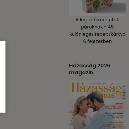
A legjobb receptek
pároknak - 45
különleges receptkártya
6 fejezetben
Házasság 2026
magazin