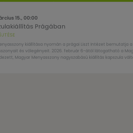
rcius 15., 00:00
lakiállítás Prágában
ŰJTÉSE
nyasszony kiállítása nyomán a prágai Liszt Intézet bemutatja 
onyait és vőlegényeit. 2026. február 6-ától látogatható a Ma
ett, Magyar Menyasszony nagyszabású kiállítás kapszula vált
yar nő, a magyar menyasszony nézőpontjából mutatja be az esküv