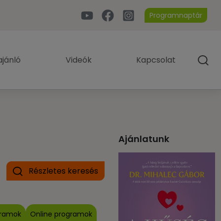
Programnaptár
jánló
Videók
Kapcsolat
Ajánlatunk
Részletes keresés
gramok
Online programok