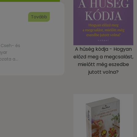
Tovább
a Cseh- és
A hűség kódja - Hogyan
gyar
előzd meg a megcsalást,
ozata a
mielőtt még eszedbe
ői […]
jutott volna?