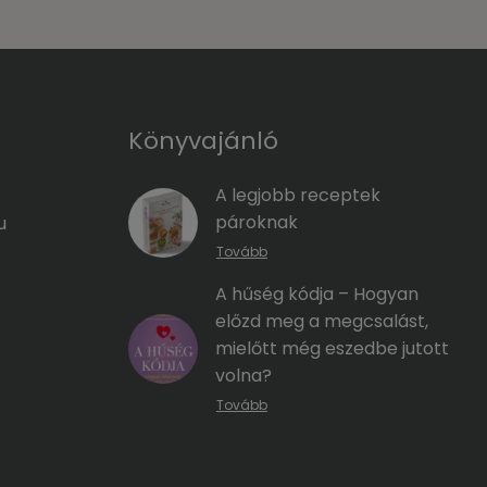
Könyvajánló
A legjobb receptek
pároknak
u
Tovább
A hűség kódja – Hogyan
előzd meg a megcsalást,
mielőtt még eszedbe jutott
volna?
Tovább