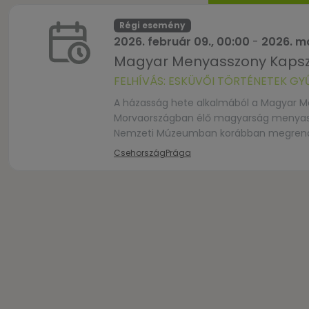
Régi esemény
2026. február 09., 00:00
-
2026. má
Magyar Menyasszony Kapszu
FELHÍVÁS: ESKÜVŐI TÖRTÉNETEK GY
A házasság hete alkalmából a Magyar Me
Morvaországban élő magyarság menyassz
Nemzeti Múzeumban korábban megrendez
prágai Liszt Intézetben. A tárlat a mag
Csehország
Prága