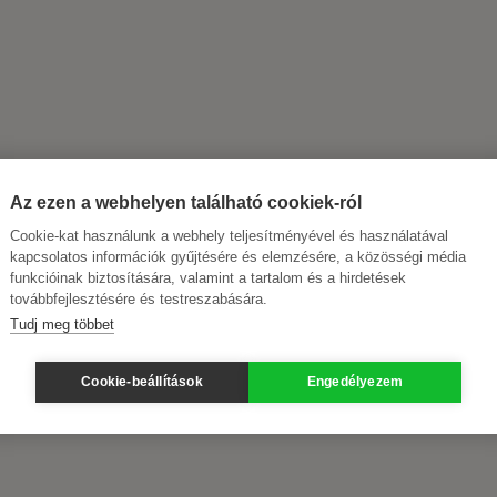
Az ezen a webhelyen található cookiek-ról
Cookie-kat használunk a webhely teljesítményével és használatával
kapcsolatos információk gyűjtésére és elemzésére, a közösségi média
funkcióinak biztosítására, valamint a tartalom és a hirdetések
továbbfejlesztésére és testreszabására.
Tudj meg többet
Cookie-beállítások
Engedélyezem