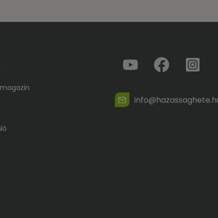
k
 magazin
info@hazassaghete.h
ló