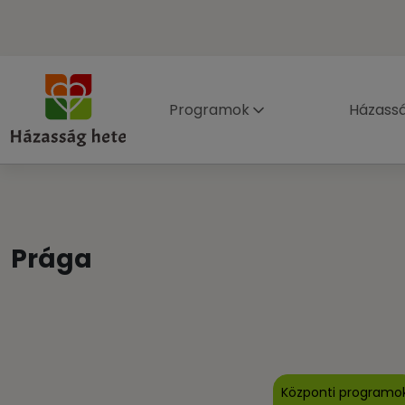
Programok
Házass
Prága
Központi programo