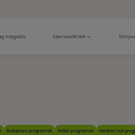
ág magazin
Szervezőknek
Könyva
k
Budapesti programok
Vidéki programok
Határon túli pro