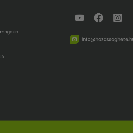
létezik-e olyan technika, 
élethelyzetben hatékony? 
k
előadó és tapasztalt pártera
az asszertív […]
 magazin
info@hazassaghete.h
ló