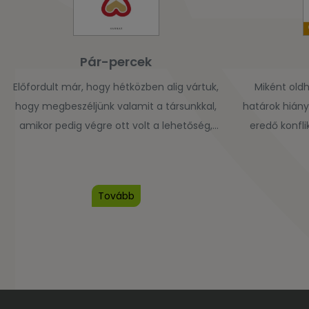
Pár-percek
Előfordult már, hogy hétközben alig vártuk,
Miként old
hogy megbeszéljünk valamit a társunkkal,
határok hiány
amikor pedig végre ott volt a lehetőség,
eredő konfli
ötletünk sem volt, mit mondjunk? Mihalec
kötődés é
Gábor közismert pár-és családterapeuta
feszültsége,
könyvében 52 rövid gondolatébresztővel
a szabadság 
Tovább
segít átlendülni ezeken a nehézségeken. A
határ az 
Pár-percek minden fejezete egy-egy
egymás irán
témát vet fel inspirációt nyújtva a heti
sikerű Ha
házaspáros beszélgetésekhez. Mivel a
terapeuta sz
fejezetek nem […]
példákon 