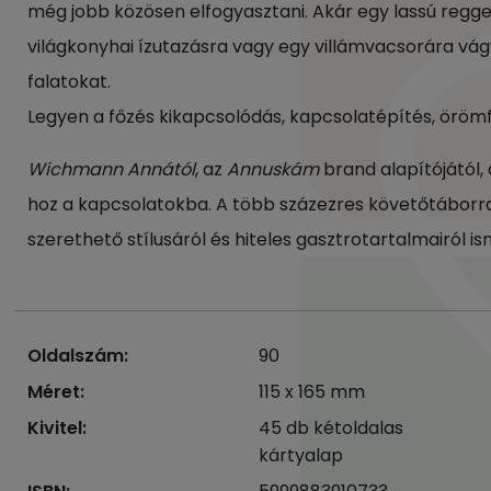
még jobb közösen elfogyasztani. Akár egy lassú reggel
világkonyhai ízutazásra vagy egy villámvacsorára vágyt
falatokat.
Legyen a főzés kikapcsolódás, kapcsolatépítés, öröm
Wichmann Annától
, az
Annuskám
brand alapítójától, 
hoz a kapcsolatokba. A több százezres követőtáborral 
szerethető stílusáról és hiteles gasztrotartalmairól is
Oldalszám:
90
Méret:
115 x 165 mm
Kivitel:
45 db kétoldalas
kártyalap