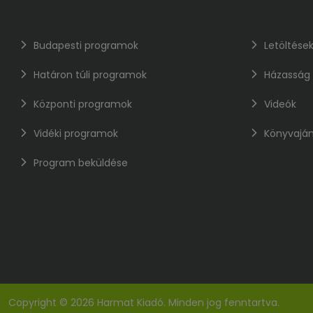
Budapesti programok
Letöltése
Határon túli programok
Házasság
Központi programok
Videók
Vidéki programok
Könyvaján
Program beküldése
Copyright © 2026 Harmat Kiadó. Minden jog fenntartva.