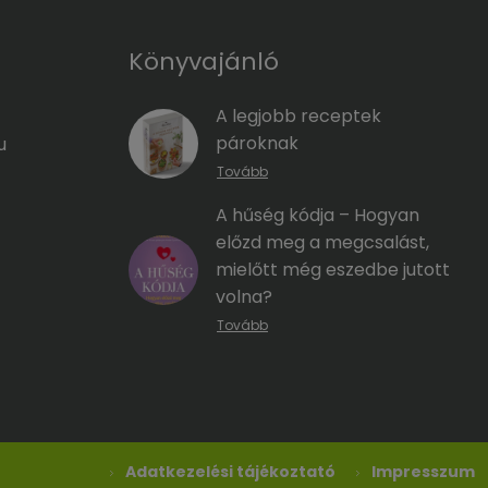
amely minden
tanácsadók azoknak […]
A ​népszerű
Könyvajánló
peuta ezúttal
A legjobb receptek
pároknak
u
Tovább
A hűség kódja – Hogyan
előzd meg a megcsalást,
mielőtt még eszedbe jutott
volna?
Tovább
Adatkezelési tájékoztató
Impresszum