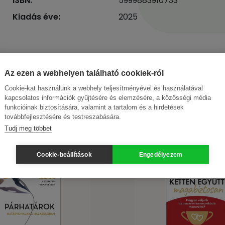
ISBN:
5999883910733
Kiadás éve:
2025
Az ezen a webhelyen található cookiek-ról
Cookie-kat használunk a webhely teljesítményével és használatával
kapcsolatos információk gyűjtésére és elemzésére, a közösségi média
funkcióinak biztosítására, valamint a tartalom és a hirdetések
továbbfejlesztésére és testreszabására.
Tudj meg többet
Cookie-beállítások
Engedélyezem