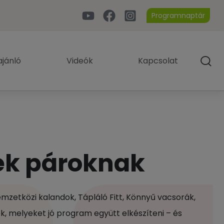
Programnaptár
jánló
Videók
Kapcsolat
ek pároknak
mzetközi kalandok, Tápláló Fitt, Könnyű vacsorák,
ek, melyeket jó program együtt elkészíteni – és