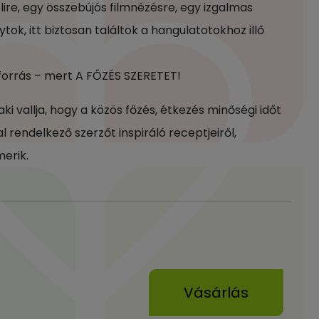
ire, egy összebújós filmnézésre, egy izgalmas
ok, itt biztosan találtok a hangulatotokhoz illő
forrás – mert A FŐZÉS SZERETET!
aki vallja, hogy a közös főzés, étkezés minőségi időt
rendelkező szerzőt inspiráló receptjeiről,
merik.
Vásárlás