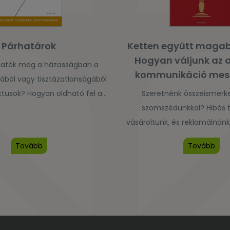
Párhatárok
Ketten együtt magab
Hogyan váljunk az a
hatók meg a házasságban a
kommunikáció mest
ából vagy tisztázatlanságából
ktusok? Hogyan oldható fel a
Szeretnénk összeismerke
s az autonómia igényének
szomszédunkkal? Hibás 
 és hogyan egyeztethető össze
vásároltunk, és reklamálnán
és a felelősségvállalás? Hol a
társunk lekicsinylő megj
Tovább
Tovább
egymással való törődés és
Bizonytalanul, erőszako
yítása között?A nemzetközi
magabiztosan viselkedünk-e 
táraink-sorozat közismert
hogyan változtathatunk
erzőpárosa a praxisukból vett
mintákon, amelyek nem 
keresztül mutatja be, […]
eredményre? Milyen játékszab
működnek a különféle kapc