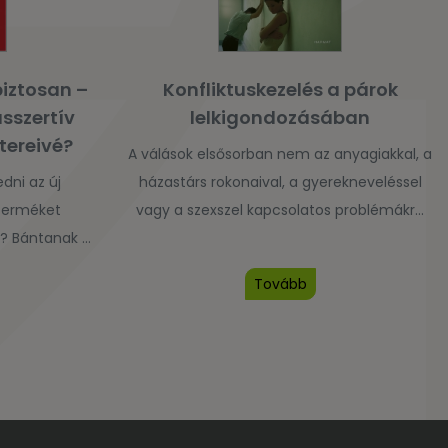
iztosan –
Konfliktuskezelés a párok
sszertív
lelkigondozásában
ereivé?
A válások elsősorban nem az anyagiakkal, a
dni az új
házastárs rokonaival, a gyerekneveléssel
terméket
vagy a szexszel kapcsolatos problémákra
k? Bántanak a
vezethetők vissza, hanem inkább arra,
egyzései?
hogy a párok nem tudják, hogyan kezeljék
Tovább
san vagy
a problémáikból fakadó konfliktusokat. A
ilyenkor, és
legtöbb terápiás megközelítés, különösen a
 azokon a
kognitív orientáltságú terápiák nem
vezetnek
bizonyulnak elég hatékonynak a
ályok szerint
konfliktusokkal terhelt párkapcsolatok
solatok, és
kezelésében. Hogyan segíthetnek a