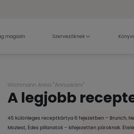
ág magazin
Szervezőknek
Könyva
Wichmann Anna "Annuskám"
A legjobb recept
45 különleges receptkártya 6 fejezetben – Brunch, Ne
Moziest, Édes pillanatok – kifejezetten pároknak. Étel