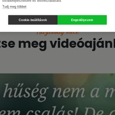
továbbfejlesztésére és testreszabására.
Tudj meg többet
Cookie-beállítások
Engedélyezem
Házasság hete
tse meg videóaján