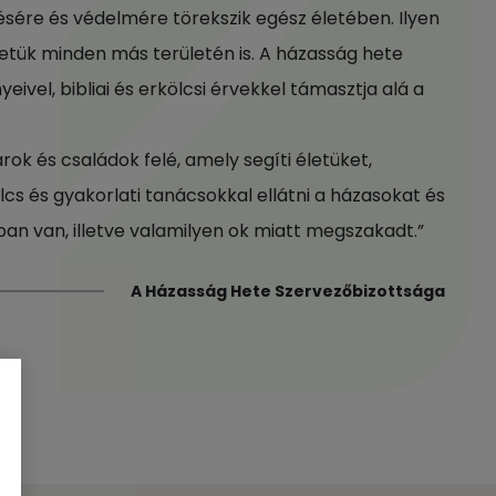
ésére és védelmére törekszik egész életében. Ilyen
letük minden más területén is. A házasság hete
vel, bibliai és erkölcsi érvekkel támasztja alá a
k és családok felé, amely segíti életüket,
lcs és gyakorlati tanácsokkal ellátni a házasokat és
an van, illetve valamilyen ok miatt megszakadt.”
A Házasság Hete Szervezőbizottsága