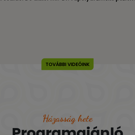
TOVÁBBI VIDEÓINK
Házasság hete
Programajánló