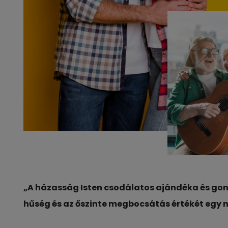
„A házasság Isten csodálatos ajándéka és gon
hűség és az őszinte megbocsátás értékét egy ne