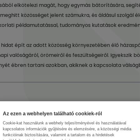
ásából elkötelezi magát, hogy egymás bátorítására, segít
meghitt közösséget jelent számukra, és áldásul szolgál é
korlati példamutatással, tudományos kutatások eredményei
hidat épít az adott közösség környezetében élő házaspáro
i valóságáról, örömeiről és feszültségeiről. Igyekszik bö
nyét ébren tartani azokban, akiknek a kapcsolata válságb
Az ezen a webhelyen található cookiek-ról
Cookie-kat használunk a webhely teljesítményével és használatával
kapcsolatos információk gyűjtésére és elemzésére, a közösségi média
funkcióinak biztosítására, valamint a tartalom és a hirdetések