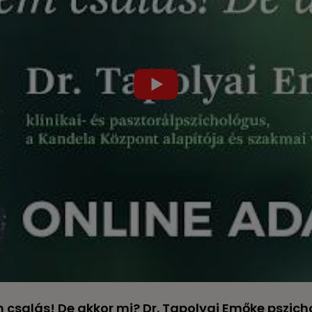
csalás! De akkor mi? Dr. Tapolyai Emőke pszich