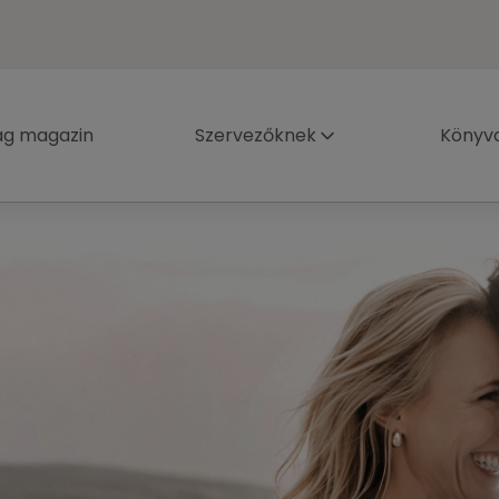
ág magazin
Szervezőknek
Könyva