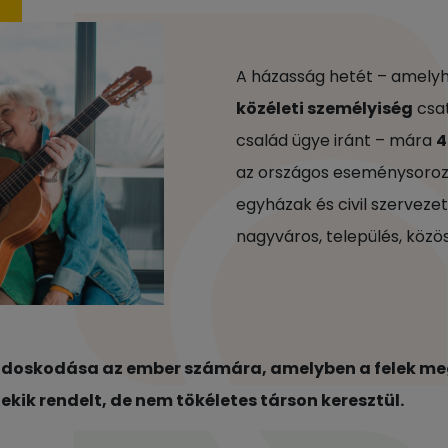
A házasság hetét – amelyh
közéleti személyiség
csat
család ügye iránt – mára
4
az országos eseménysoroz
egyházak és civil szerveze
nagyváros, település, közö
doskodása az ember számára, amelyben a felek megta
kik rendelt, de nem tökéletes társon keresztül.