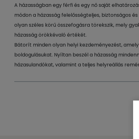
A házasságban egy férfi és egy nő saját elhatároz
módon a házasság felelősségteljes, biztonságos és 
olyan széles körű összefogásra törekszik, mely gya
házasság örökkévaló értékét.
Bátorít minden olyan helyi kezdeményezést, amely 
boldogulásukat. Nyíltan beszél a házasság mindennap
házasulandókat, valamint a teljes helyreállás remé