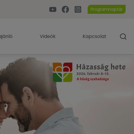
Programnaptár
jánló
Videók
Kapcsolat