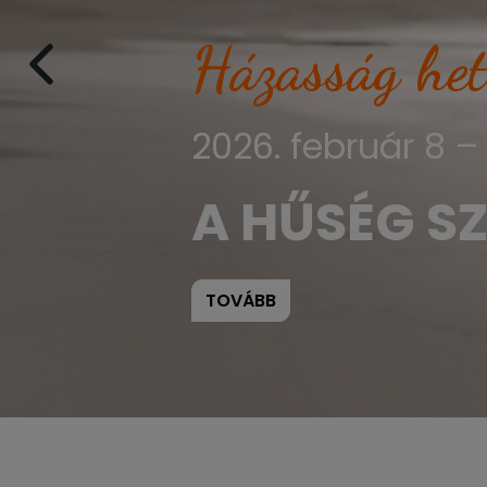
Házasság het
2026. február 8 – 
A HŰSÉG 
TOVÁBB