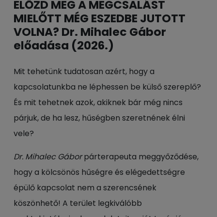
ELŐZD MEG A MEGCSALÁST
MIELŐTT MÉG ESZEDBE JUTOTT
VOLNA? Dr. Mihalec Gábor
előadása (2026.)
Mit tehetünk tudatosan azért, hogy a
kapcsolatunkba ne léphessen be külső szereplő?
És mit tehetnek azok, akiknek bár még nincs
párjuk, de ha lesz, hűségben szeretnének élni
vele?
Dr. Mihalec Gábor
párterapeuta meggyőződése,
hogy a kölcsönös hűségre és elégedettségre
épülő kapcsolat nem a szerencsének
köszönhető! A terület legkiválóbb