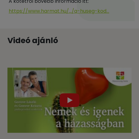
A kötetről bővebb információ itt:
https://www.harmat.hu/…/a-huseg-kod…
Videó ajánló