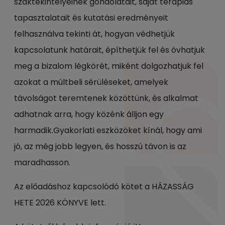
szaktekintélyeinek gondolatait, saját terápiás
tapasztalatait és kutatási eredményeit
felhasználva tekinti át, hogyan védhetjük
kapcsolatunk határait, építhetjük fel és óvhatjuk
meg a bizalom légkörét, miként dolgozhatjuk fel
azokat a múltbeli sérüléseket, amelyek
távolságot teremtenek közöttünk, és alkalmat
adhatnak arra, hogy közénk álljon egy
harmadik.Gyakorlati eszközöket kínál, hogy ami
jó, az még jobb legyen, és hosszú távon is az
maradhasson.
Az előadáshoz kapcsolódó kötet a HÁZASSÁG
HETE 2026 KÖNYVE lett.