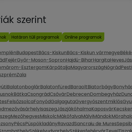
ák szerint
mok
Határon túli programok
Online programok
emplén
Budapest
Bács-Kiskun
Bács-Kiskun vármegye
Béké
ád
Fejér
Győr-Moson-Sopron
Hajdú-Bihar
Hargita
Heves
Jás
omárom-Esztergom
Kárpátalja
Magyarország
Nógrád
Pest
szprém
Zala
úti
Balatonboglár
Balatonfüred
Baraolt
Biatorbágy
Bonyhá
Dusnok
Bátka
Csongrád
Csővár
Debrecen
Dombegyház
Duna
tes
Felsőzsolca
Fonyód
Galgaguta
Gyergyószentmiklós
Gyu
ódmezővásárhely
Isaszeg
Jászjákóhalma
Kaposvár
Kecske
szeg
Mezőhegyes
Miskolc
Mákófalva
Mályi
Mándok
Móraha
ozsony
Pécs
Püspökladány
Ravazd
Sancraiu de Mures
Sepsi
Szombathely
Székelyudvarhely
Székesfehérvár
Tevel
Tisza