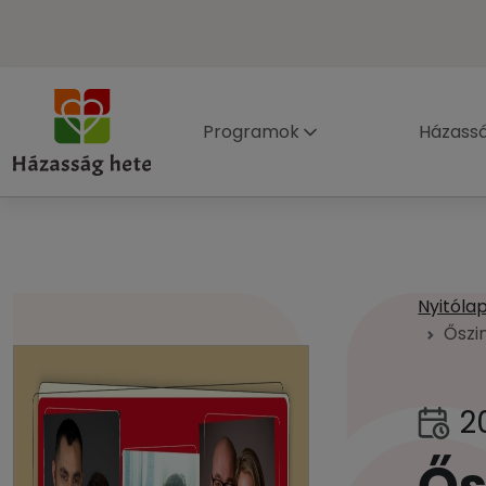
Programok
Házass
Nyitóla
Őszi
20