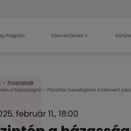
ág magazin
Szervezőknek
Könyva
p
Programok
ntén a házasságról – Páratlan beszélgetés közismert pár
25. február 11., 18:00