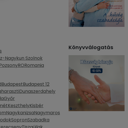
Könyvválogatás
s
z-Nagykun Szolnok
Pozsony
RO
Romania
d
Budapest
Budapest 12
haraszti
Dunaszerdahely
la
Győr
mét
Keszthely
Kisbér
lom
Nagykanizsa
Nagymaros
bodok
Sopron
Szabadka
kerecseny
Tiszaújlak