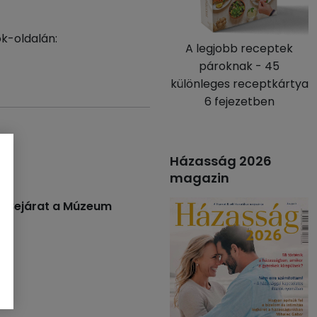
k-oldalán:
A legjobb receptek
pároknak - 45
különleges receptkártya
6 fejezetben
Házasság 2026
magazin
 - Bejárat a Múzeum