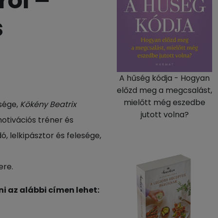
ról –
s
A hűség kódja - Hogyan
előzd meg a megcsalást,
mielőtt még eszedbe
esége,
Kökény Beatrix
jutott volna?
motivációs tréner és
, lelkipásztor és felesége,
ere.
i az alábbi címen lehet: