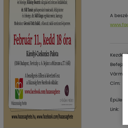
A beszé
www.fa
Kezdés 
Befejzés
Vármeg
Cím:
Épület:
Link: