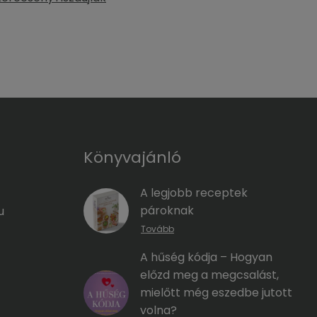
Könyvajánló
A legjobb receptek
pároknak
u
Tovább
A hűség kódja – Hogyan
előzd meg a megcsalást,
mielőtt még eszedbe jutott
volna?