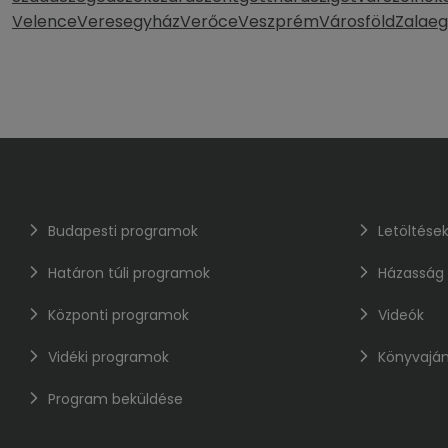
Velence
Veresegyház
Verőce
Veszprém
Városföld
Zalaeg
Budapesti programok
Letöltése
Határon túli programok
Házasság
Központi programok
Videók
Vidéki programok
Könyvaján
Program beküldése