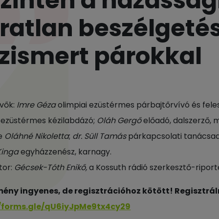
zintén a házasság
ratlan beszélgeté
zismert párokkal
vők:
Imre Géza
olimpiai ezüstérmes párbajtőrvívó és fel
i ezüstérmes kézilabdázó;
Oláh Gergő
előadó, dalszerző, 
ge
Oláhné Nikoletta
;
dr. Süll Tamás
párkapcsolati tanácsadó
 Kinga
egyházzenész, karnagy.
tor:
Gécsek-Tóth Enikő,
a Kossuth rádió szerkesztő-riport
ény ingyenes, de regisztrációhoz kötött! Regisztráln
//forms.gle/qU6iyJpMe9tx4cy29