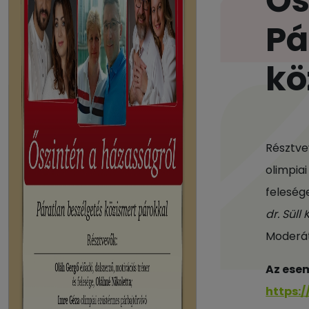
Ős
Pá
kö
Résztve
olimpia
felesé
dr. Süll
Moderá
Az esem
https: