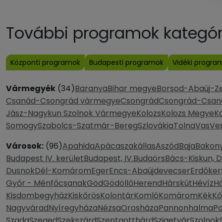
További programok kategóri
Központi programok
Budapesti programok
Vidéki progra
Vármegyék
(34)
Baranya
Bihar megye
Borsod-Abaúj-Z
Csanád-Csongrád vármegye
Csongrád
Csongrád-Csan
Jász-Nagykun Szolnok Vármegye
Kolozs
Kolozs Megye
K
Somogy
Szabolcs-Szatmár-Bereg
Szlovákia
Tolna
Vas
Ve
Városok:
(96)
Apahida
Apácaszakállas
Aszód
Baja
Bakony
Budapest IV. kerület
Budapest, IV.
Budaörs
Bács-Kiskun, 
Dusnok
Dél-Komárom
Eger
Encs-Abaújdevecser
Erdőker
Győr - Ménfőcsanak
Göd
Gödöllő
Herend
Hárskút
Hévíz
H
Kisdombegyház
Kiskőrös
Kolontár
Komló
Komárom
Kék
Kő
Nagyvárad
Nyíregyháza
Nézsa
Orosháza
Pannonhalma
P
Szada
Szeged
Szekszárd
Szentgotthárd
Szigetvár
Szolnok