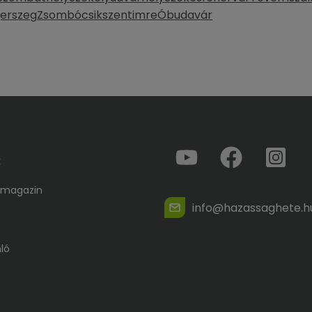
erszeg
Zsombó
csikszentimre
Óbudavár
k
 magazin
info@hazassaghete.h
ló