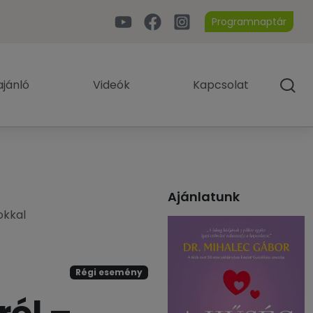
Programnaptár
jánló
Videók
Kapcsolat
Ajánlatunk
okkal
Régi esemény