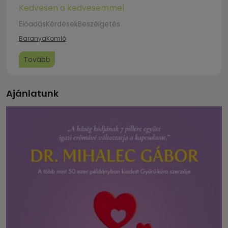
Kedvesen a kedvesemmel
ElőadásKérdésekBeszélgetés
Baranya
Komló
Tovább
Ajánlatunk