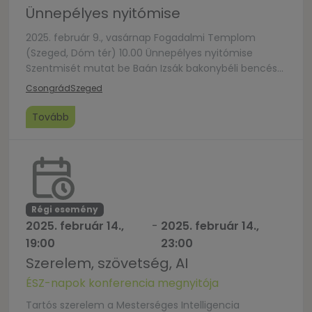
Ünnepélyes nyitómise
2025. február 9., vasárnap Fogadalmi Templom
(Szeged, Dóm tér) 10.00 Ünnepélyes nyitómise
Szentmisét mutat be Baán Izsák bakonybéli bencés
perjel.
Csongrád
Szeged
Tovább
Régi esemény
2025. február 14.,
-
2025. február 14.,
19:00
23:00
Szerelem, szövetség, AI
ÉSZ-napok konferencia megnyitója
Tartós szerelem a Mesterséges Intelligencia