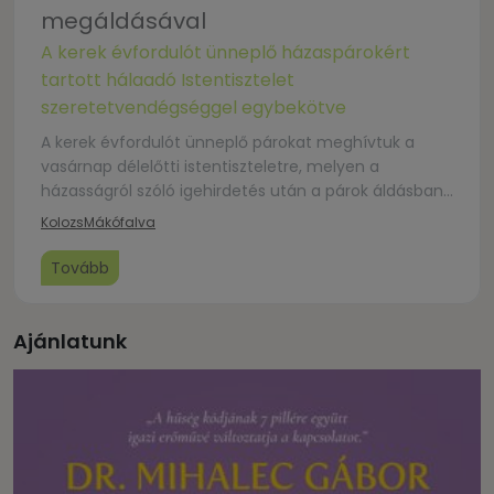
megáldásával
A kerek évfordulót ünneplő házaspárokért
tartott hálaadó Istentisztelet
szeretetvendégséggel egybekötve
A kerek évfordulót ünneplő párokat meghívtuk a
vasárnap délelőtti istentiszteletre, melyen a
házasságról szóló igehirdetés után a párok áldásban
részesülnek, emléklapot kapnak. Végül
Kolozs
Mákófalva
szeretetvendégséggel zárul az alkalom.
Tovább
Ajánlatunk