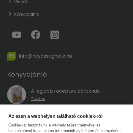
Videók
Könyvajánló
info@hazassaghete.hu
Könyvajánló
A legjobb receptek pároknak
Tovább
A hűség kódja – Hogyan előzd meg a
Az ezen a webhelyen található cookiek-ról
megcsalást, mielőtt még eszedbe jutott
Cookie-kat használunk a webhely teljesítményével és
volna?
használatával kapcsolatos információk gyűjtésére és elemzésére,