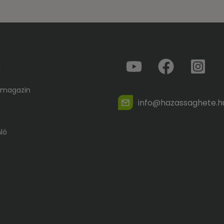
k
 magazin
info@hazassaghete.h
ló