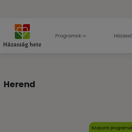
Programok
Házass
Herend
Központi programo