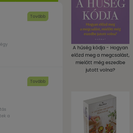
Tovább
légy
A hűség kódja - Hogyan
előzd meg a megcsalást,
mielőtt még eszedbe
jutott volna?
Tovább
tás
tek a