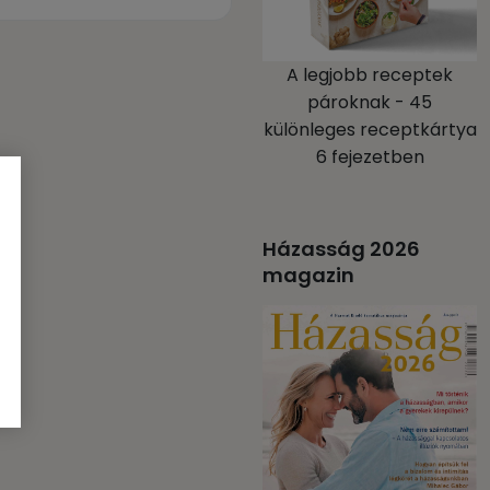
A legjobb receptek
pároknak - 45
különleges receptkártya
6 fejezetben
Házasság 2026
magazin