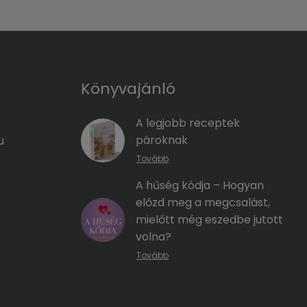
Könyvajánló
A legjobb receptek
pároknak
u
Tovább
A hűség kódja – Hogyan
előzd meg a megcsalást,
mielőtt még eszedbe jutott
volna?
Tovább