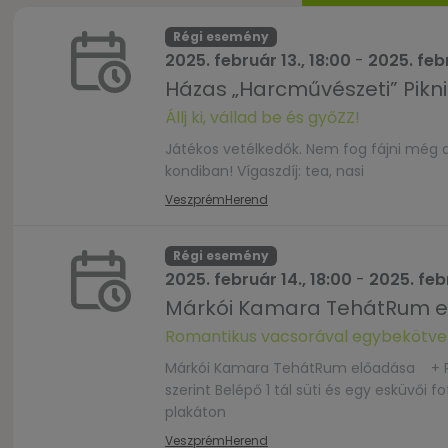
Régi esemény
2025. február 13., 18:00
-
2025. febr
Házas „Harcművészeti” Pikni
Állj ki, vállad be és győZZ!
Játékos vetélkedők. Nem fog fájni még 
kondiban! Vígaszdíj: tea, nasi
Veszprém
Herend
Régi esemény
2025. február 14., 18:00
-
2025. febr
Márkói Kamara TehátRum 
Romantikus vacsorával egybekötve
Márkói Kamara TehátRum előadása + Ro
szerint Belépő 1 tál süti és egy esküvői f
plakáton
Veszprém
Herend