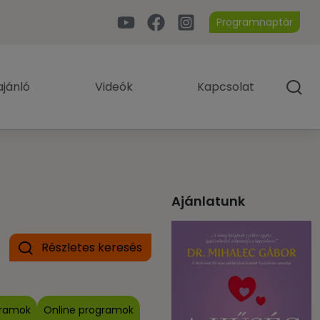
Programnaptár
jánló
Videók
Kapcsolat
Ajánlatunk
Részletes keresés
gramok
Online programok