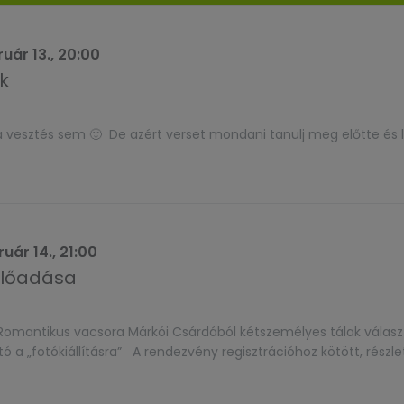
uár 13., 20:00
k
a vesztés sem 🙂 De azért verset mondani tanulj meg előtte és 
uár 14., 21:00
előadása
mantikus vacsora Márkói Csárdából kétszemélyes tálak válasz
otó a „fotókiállításra” A rendezvény regisztrációhoz kötött, részle