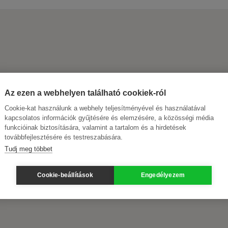
Az ezen a webhelyen található cookiek-ról
Cookie-kat használunk a webhely teljesítményével és használatával
kapcsolatos információk gyűjtésére és elemzésére, a közösségi média
funkcióinak biztosítására, valamint a tartalom és a hirdetések
továbbfejlesztésére és testreszabására.
Tudj meg többet
Cookie-beállítások
Engedélyezem