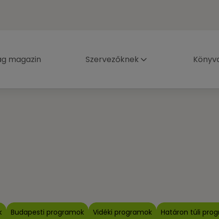
ág magazin
Szervezőknek
Könyva
k
Budapesti programok
Vidéki programok
Határon túli pro