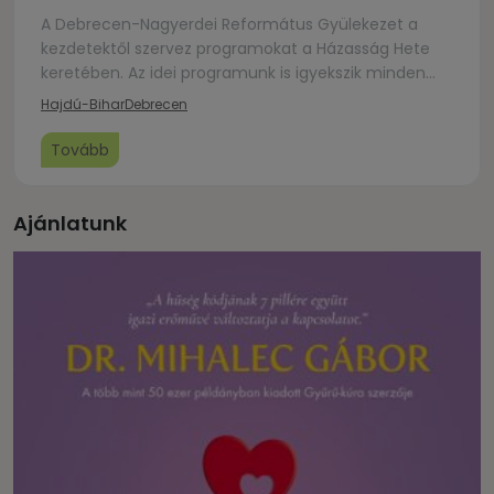
A Debrecen-Nagyerdei Református Gyülekezet a
kezdetektől szervez programokat a Házasság Hete
keretében. Az idei programunk is igyekszik minden
érintett korosztályhoz, élethelyzethez és
Hajdú-Bihar
Debrecen
érdeklődéshez kapcsoltan felkínálni eseményeket.
Ezek fő hansúlya, hogy megerősödhessünk: Istennek
Tovább
van terve a házassággal, a mienkkel is, és meg akar
újítani abban kettőnket, hogy az Ő tervével hangoljuk
össze a mienket is.
Ajánlatunk