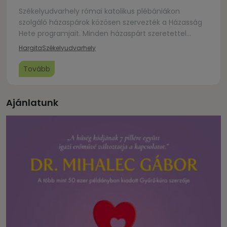
Székelyudvarhely római katolikus plébániákon
szolgáló házaspárok közösen szervezték a Házasság
Hete programjait. Minden házaspárt szeretettel
várunk programjainkon.
Hargita
Székelyudvarhely
Tovább
Ajánlatunk