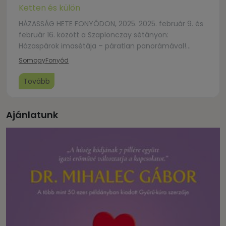
Ketten és külön
HÁZASSÁG HETE FONYÓDON, 2025. 2025. február 9. és
február 16. között a Szaplonczay sétányon:
Házaspárok imasétája – páratlan panorámával!
„Együtt az úton… beszélgetés Istennel és egymással,
Somogy
Fonyód
örömeinkről, nehézségeinkről, erőforrásainkról.” Az
imaséta állomásainak szövegeiben egy rejtvény is
Tovább
megbújik. A helyes megfejtés a sétány végén
található Szaplonczay Kávéház nyitvatartási idejében
(egyszeri alkalommal) ajándék kávét vagy teát ér,
Ajánlatunk
[…]