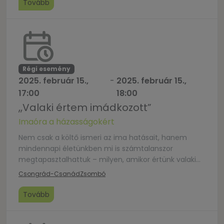
játékokkal kapcsolódunk a Házasság Hetéhez, aminek
Tovább
a mottója: Beszélgessetek a házasságotokért!
Szeretettel vár a Szent Margit Schola**schola =
templomi […]
Régi esemény
2025. február 15.,
-
2025. február 15.,
17:00
18:00
,,Valaki értem imádkozott”
Imaóra a házasságokért
Nem csak a költő ismeri az ima hatásait, hanem
mindennapi életünkben mi is számtalanszor
megtapasztalhattuk – milyen, amikor értünk valaki
imádkozik. Az imaóra keretében ebben a szeretettel
Csongrád-Csanád
Zsombó
teli rágondolásban részesítjük a zsombói
jegyespárokat, házasokat, özvegy testvéreinket,
Tovább
egyházközségünk és szeretteink családjait. Jöjjünk
össze, hogy imahátteret biztosítsunk a könnyű vagy