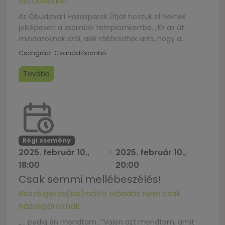
kérdésekkel
Az Óbudavári Házaspárok Útját hozzuk el Nektek
jelképesen a zsombói templomkertbe. „Ez az út
mindazoknak szól, akik ráébredtek arra, hogy a
házasságuk, a családi és személyes életük, a világgal
Csongrád-Csanád
Zsombó
való kapcsolatuk nem működik csak úgy magától.
(…) A legígéretesebb, de a legnehezebb szakma az
Tovább
élet. A házaspárok útja segítséget szeretne nyújtani,
hogy a házastársak életútjukon újra […]
Régi esemény
2025. február 10.,
-
2025. február 10.,
18:00
20:00
Csak semmi mellébeszélés!
Beszélgetés(be)indító előadás nem csak
házaspároknak
„… pedig én mondtam…”Vajon azt mondtam, amit