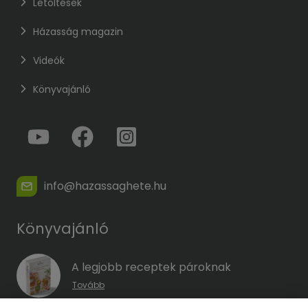
Letöltések
Házasság magazin
Videók
Könyvajánló
info@hazassaghete.hu
Könyvajánló
A legjobb receptek pároknak
Tovább