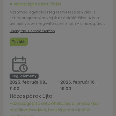
A házasságra készülőkért
A zsombói egyházközség szervezésében idén is
színes programokra várjuk az érdeklődőket. A hetet
ünnepélyesen megnyitó szentmisén – a házaspárok
felolvasásán és a Jelenlét Zenekar zenei szolgálatán
Csongrád-Csanád
Zsombó
túl – még tanúságtételt is hallhatunk a hét
mottójához kapcsolódóan. Szeretettel várjuk a
Tovább
környékbelieket a zsombói Kisboldogasszony
templomba!
Régi esemény
2025. február 09.,
-
2025. február 16.,
11:00
19:00
Házaspárok újta
Házasságépítő sétalehetőség állomásokkal,
elmélkedéssekkel, beszélgetésre indító