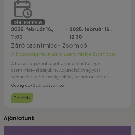
nehéz-, örömteli vagy küzdelmes kapcsolatban élő
testvéreinknek […]
Régi esemény
2025. február 16.,
-
2025. február 16.,
11:00
12:30
Záró szentmise- Zsombó
A házasság hete záró szentmiséje Zsombón
A házasság szentségét ünneplő hetet egy
szentmisével zárjuk le. Adjunk hálát együtt
társunkért, a házasságunkért, az örömökért és
nehézségekért. Kérjük az égiek segítségét,
Csongrád-Csanád
Zsombó
támogatásukkal álljanak mellettünk, legyünk bátrak
segítséget kérni, ha elakadunk, megosztani
Tovább
örömeinket, amikor jól mennek a dolgaink. A
szentmisén házaspárok is közreműködnek
felolvasásukkal, gondolataikkal, zenei szolgálatukkal.
Ajánlatunk
Szeretettel várjuk az érdeklődőket!