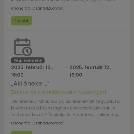
anyukákat egy kapcsolódást nyújtó beszélgetésre,
Csongrád-Csanád
Zsombó
ahol megoszthatjuk ötleteinket, meglátásainkat,
megoldásainkat arra a nem csak költői kérdésre:
Tovább
Miként valósítható meg a hatékony és
elégedettséget hozó házastársi párbeszéd a kis Hukk
kapitányaink és Karonülő csemetéink támogatása
mellett?
Régi esemény
2025. február 12.,
-
2025. február 12.,
16:00
19:00
,,Aki énekel…”
Zenével és a scholásokkal a házasságért
„Aki énekel…” Mit is tud az, aki énekel?Mit tegyünk, ha
kevés a szó a házasságban, a kapcsolatainkban, a
testvérek között? Énekeljünk! Ha érdekel, milyen egy
scholapróba, hogyan készülünk egy házasságot
Csongrád-Csanád
Zsombó
ünneplő misére, gyertek el közénk! Zenével, énekkel,