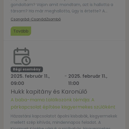
gondoltam? Vajon amit mondtam, azt is hallotta a
társam? Ha már meghallotta, úgy is értette? A
házasságban (is) számtalan lehetőségünk adódik
Csongrád-Csanád
Zsombó
tanulni önmagunk és egymás nyelvét, tisztítani a
kommunikációs csatornáinkat, hogy szívünk-lelkünk
Tovább
üzenete vagy a praktikus mindennapi információink
úgy érjenek célba, hogy kölcsönös
megelégedttségben és boldogságban élhessük
közös […]
Régi esemény
2025. február 11.,
-
2025. február 11.,
09:00
11:00
Hukk kapitány és Karonülő
A baba-mama találkozónk témája: A
párkapcsolat építése kisgyermekes szülőként
Házastársi kapcsolatot ápolni kisbabák, kisgyermekek
mellett szép kihívás, mindennapos feladat. A
Kicsinyek Körébe várjuk a picibabás, kisgyermekes