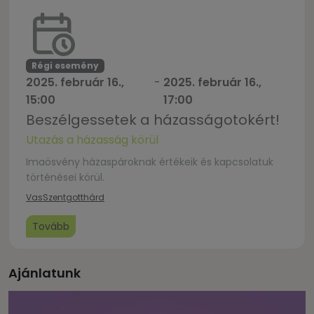
oklevél átadással. Jelentkezni lehet a sekrestyékben,
illetve a plébánián.
Régi esemény
2025. február 16.,
-
2025. február 16.,
15:00
17:00
Beszélgessetek a házasságotokért!
Utazás a házasság körül
Imaösvény házaspároknak értékeik és kapcsolatuk
történései körül.
Vas
Szentgotthárd
Tovább
Ajánlatunk