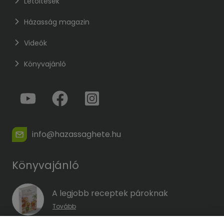
Letöltések
Házasság magazin
Videók
Könyvajánló
info@hazassaghete.hu
Könyvajánló
A legjobb receptek pároknak
Tovább