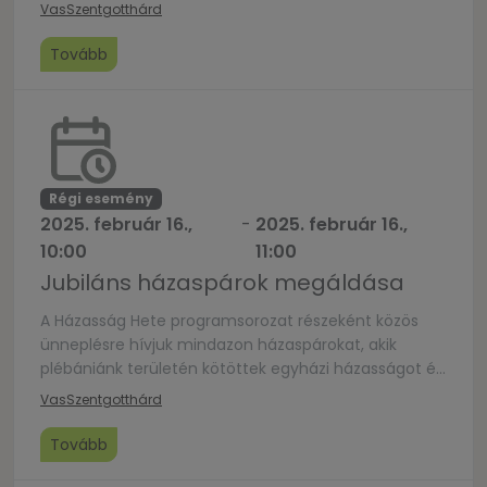
Vas
Szentgotthárd
Tovább
Régi esemény
2025. február 16.,
-
2025. február 16.,
10:00
11:00
Jubiláns házaspárok megáldása
A Házasság Hete programsorozat részeként közös
ünneplésre hívjuk mindazon házaspárokat, akik
plébániánk területén kötöttek egyházi házasságot és
az idei évben ünneplik az 5. évfordulótól kezdve öt
Vas
Szentgotthárd
évenkénti felosztásban a házassági évfordulójukat.
Az ünnepi szentmise 2025. február 16-án, vasárnap
Tovább
10:00 órakor lesz a házaspárok megáldásával és