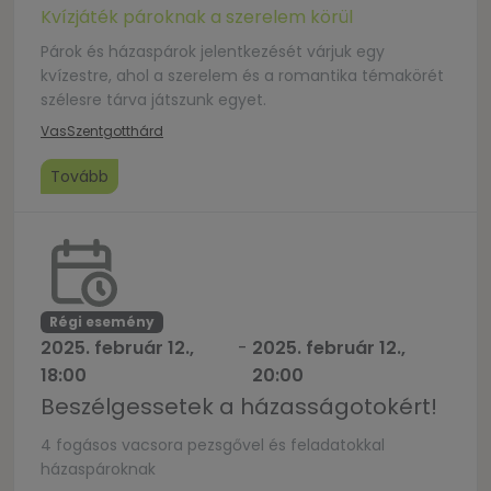
Kvízjáték pároknak a szerelem körül
Párok és házaspárok jelentkezését várjuk egy
kvízestre, ahol a szerelem és a romantika témakörét
szélesre tárva játszunk egyet.
Vas
Szentgotthárd
Tovább
Régi esemény
2025. február 12.,
-
2025. február 12.,
18:00
20:00
Beszélgessetek a házasságotokért!
4 fogásos vacsora pezsgővel és feladatokkal
házaspároknak