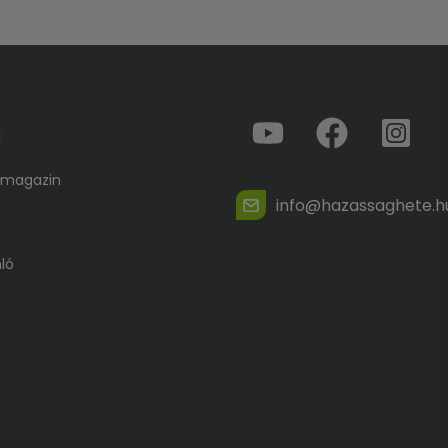
k
 magazin
info@hazassaghete.h
ló