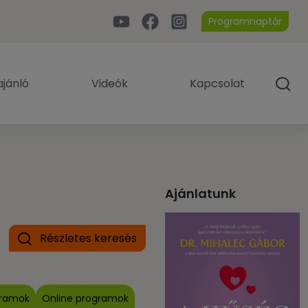
Programnaptár
jánló
Videók
Kapcsolat
Ajánlatunk
Részletes keresés
gramok
Online programok