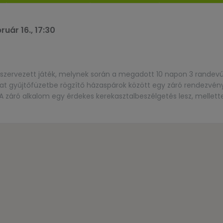
ruár 16., 17:30
szervezett játék, melynek során a megadott 10 napon 3 randevút
t gyűjtőfüzetbe rögzítő házaspárok között egy záró rendezvén
A záró alkalom egy érdekes kerekasztalbeszélgetés lesz, mellett
apban több kapcsolódó esemény, randevút könnyítő esti gyermek