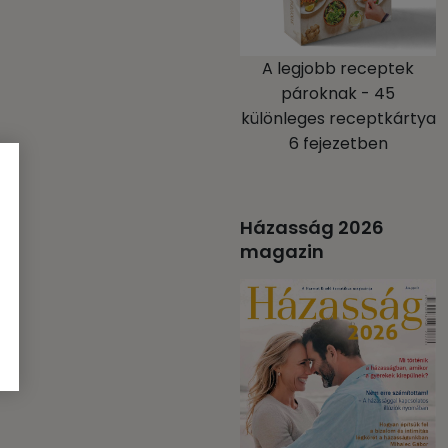
A legjobb receptek
pároknak - 45
különleges receptkártya
6 fejezetben
Házasság 2026
magazin