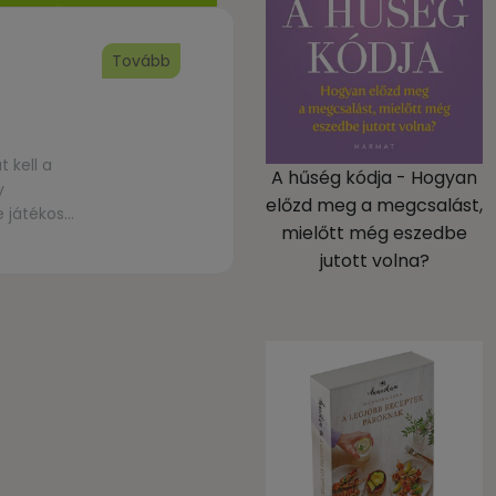
Tovább
 kell a
A hűség kódja - Hogyan
y
előzd meg a megcsalást,
e játékos
mielőtt még eszedbe
felügyelet
jutott volna?