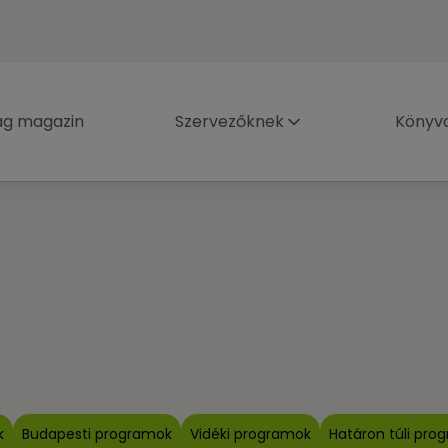
ág magazin
Szervezőknek
Könyva
k
Budapesti programok
Vidéki programok
Határon túli pro