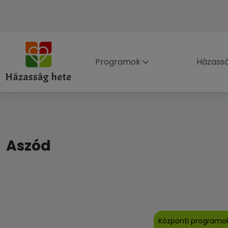
Programok
Házass
Aszód
Központi programo