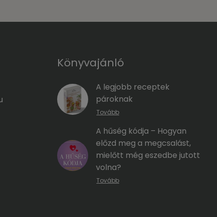
Könyvajánló
A legjobb receptek
pároknak
u
Tovább
A hűség kódja – Hogyan
előzd meg a megcsalást,
mielőtt még eszedbe jutott
volna?
Tovább