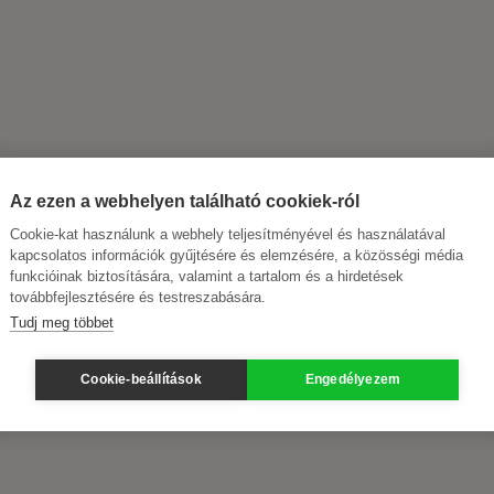
Az ezen a webhelyen található cookiek-ról
Cookie-kat használunk a webhely teljesítményével és használatával
kapcsolatos információk gyűjtésére és elemzésére, a közösségi média
funkcióinak biztosítására, valamint a tartalom és a hirdetések
továbbfejlesztésére és testreszabására.
Tudj meg többet
Cookie-beállítások
Engedélyezem