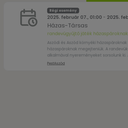
Régi esemény
2025. február 07., 01:00
-
2025. feb
Házas-Társas
randevúgyűjtő játék házaspároknak
Aszódi és Aszód környéki házaspároknak 
házaspároknak megejteniük. A randevúka
alkalmával nyereményeket sorsolunk ki. 
gyermekfoglalkozást is tartunk. A 10 n
Pest
Aszód
is […]