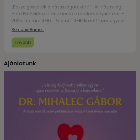
„Beszélgessetek a házasságotokért!” XI. Házasság
Hete Erdővidéken ökumenikus rendezvénysorozat –
2025. február 9-16. Február 9-16 között tizenegyedik
alkalommal kerül sor Házasság Heti eseményekre
Romania
Baraolt
Erdővidéken. Az ökumenikus jellegű
rendezvénysorozat erdővidéki keresztény
Tovább
egyházközségek és civil szervezetek összefogásával
valósul meg. Az eseménysorozat mindenkori célja
minél szélesebb körben felhívni a figyelmet a
Ajánlatunk
házasság, a család értékeire, azok megtartó […]