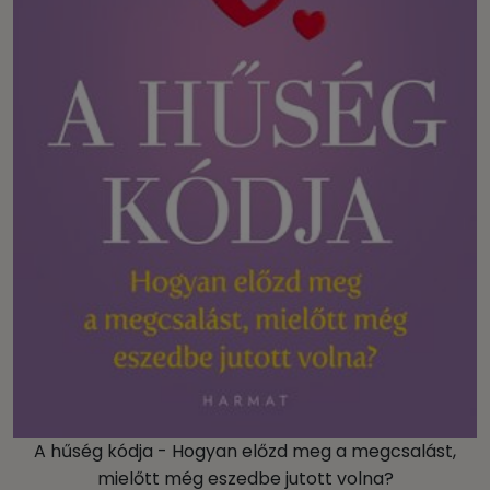
A hűség kódja - Hogyan előzd meg a megcsalást,
mielőtt még eszedbe jutott volna?