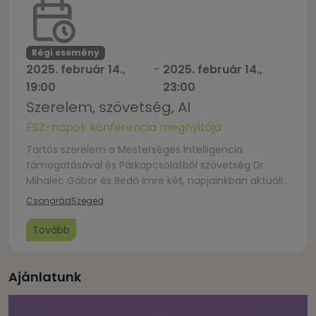
előzetes jelentkezéssel. Jelentkezés február 12-ig az
alábbi űrlap kitöltésével: Szerelemre hangoló […]
Régi esemény
2025. február 14.,
-
2025. február 14.,
19:00
23:00
Szerelem, szövetség, AI
ÉSZ-napok konferencia megnyitója
Tartós szerelem a Mesterséges Intelligencia
támogatásával és Párkapcsolatból szövetség Dr.
Mihalec Gábor és Bedő Imre két, napjainkban aktuális
témakört dolgoz fel egy-egy előadásban,
Csongrád
Szeged
kifejezetten a párkapcsolatukat, házasságukat még
most kezdő fiatalok számára. Az előadásaik után egy
Tovább
pódiumbeszélgetés keretei között lehetőség lesz a
közönség számára bekapcsolódni a beszélgetésbe,
amelynek gondolatait egy hangulatos teaházban
Ajánlatunk
lehet tovább vinni […]