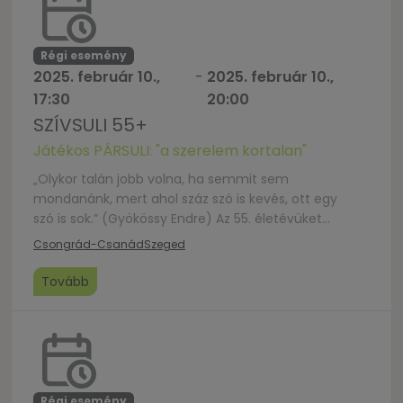
Régi esemény
2025. február 10.,
-
2025. február 10.,
17:30
20:00
SZÍVSULI 55+
Játékos PÁRSULI: "a szerelem kortalan"
„Olykor talán jobb volna, ha semmit sem
mondanánk, mert ahol száz szó is kevés, ott egy
szó is sok.” (Gyökössy Endre) Az 55. életévüket
betöltött házaspárokat hívjuk egy olyan estére, ahol
Csongrád-Csanád
Szeged
a mese, a játék, a beszélgetés segítségével
feleleveníthetik kedves emlékeiket és más párok
Tovább
megismerésével saját párkapcsolatuk építéséhez is
ötleteket kaphatnak. Az idősebb házaspároknak
szeretnénk alkalmat […]
Régi esemény