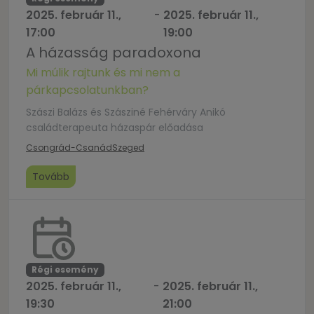
2025. február 11.,
-
2025. február 11.,
17:00
19:00
A házasság paradoxona
Mi múlik rajtunk és mi nem a
párkapcsolatunkban?
Szászi Balázs és Szásziné Fehérváry Anikó
családterapeuta házaspár előadása
Csongrád-Csanád
Szeged
Tovább
Régi esemény
2025. február 11.,
-
2025. február 11.,
19:30
21:00