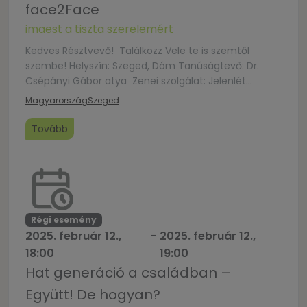
face2Face
imaest a tiszta szerelemért
Kedves Résztvevő! Találkozz Vele te is szemtől
szembe! Helyszín: Szeged, Dóm Tanúságtevő: Dr.
Csépányi Gábor atya Zenei szolgálat: Jelenlét
Zenekar A program ingyenes, szeretettel várunk! 🙂
Magyarország
Szeged
Tovább
Régi esemény
2025. február 12.,
-
2025. február 12.,
18:00
19:00
Hat generáció a családban –
Együtt! De hogyan?