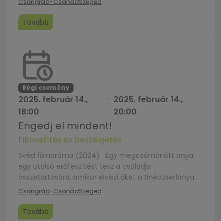
Csongrád-Csanád
Szeged
Tovább
Régi esemény
2025. február 14.,
-
2025. február 14.,
18:00
20:00
Engedj el mindent!
Filmvetítés és beszélgetés
Svéd filmdráma (2024) Egy megcsömörlött anya
egy utolsó erőfeszítést tesz a családja
összetartására, amikor elviszi őket a tinédzserlánya
rúdtáncversenyére.
Csongrád-Csanád
Szeged
Tovább