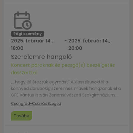
Régi esemény
2025. február 14.,
-
2025. február 14.,
18:00
20:00
Szerelemre hangoló
Koncert pároknak és pezsgő(s) beszélgetés
desszerttel
„…hogy jól érezzük egymást” A klasszikusoktól a
könnyed darabokig szerelmes művek hangzanak el a
GFE Vántus István Zeneművészeti Szakgimnázium
művésztanárainak és tehetséges növendékeinek
Csongrád-Csanád
Szeged
előadásában, megfűszerezve zenetörténeti
érdekességekkel. A koncert után pezsgővel és édes
Tovább
meglepetéssel kínáljuk a közönséget. 17.30-tól
lehetőség van vezetett körsétára az épületben