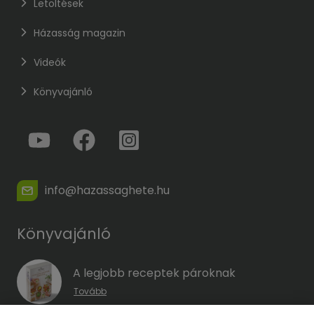
Letöltések
Házasság magazin
Videók
Könyvajánló
info@hazassaghete.hu
Könyvajánló
A legjobb receptek pároknak
Tovább