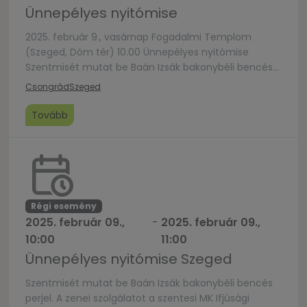
Ünnepélyes nyitómise
2025. február 9., vasárnap Fogadalmi Templom
(Szeged, Dóm tér) 10.00 Ünnepélyes nyitómise
Szentmisét mutat be Baán Izsák bakonybéli bencés
perjel.
Csongrád
Szeged
Tovább
Régi esemény
2025. február 09.,
-
2025. február 09.,
10:00
11:00
Ünnepélyes nyitómise Szeged
Szentmisét mutat be Baán Izsák bakonybéli bencés
perjel. A zenei szolgálatot a szentesi MK Ifjúsági