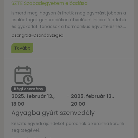
SZTE Szabadegyetem előadása
Ismerd meg, hogyan érthetik meg egymást jobban a
családtagok generációkon átívelően! Inspiráló ötletek
és gyakorlati tanácsok a harmonikus együttéléshez.
Előadó: Bereczki Enikő generációkutató, tréner
Csongrád-Csanád
Szeged
Szervező: SZTE, Egyházmegyei CsaládKözPont
https://u-szeged.hu/szabadegyetem/hat-
Tovább
generacio-csaladban
Régi esemény
2025. február 13.,
-
2025. február 13.,
18:00
20:00
Agyagba gyúrt szenvedély
Készíts egyedi ajándékot párodnak a kerámia körünk
segítségével.