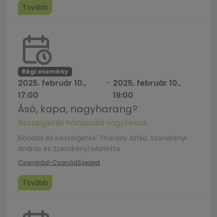
Tovább
Régi esemény
2025. február 10.,
-
2025. február 10.,
17:00
19:00
Ásó, kapa, nagyharang?
Beszélgetés házasodni vágyóknak
Előadás és beszélgetés: Thorday Attila, Szendrényi
András és Szendrényi Marietta
Csongrád-Csanád
Szeged
Tovább