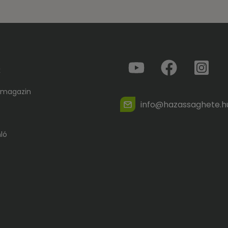
k
 magazin
info@hazassaghete.h
ló