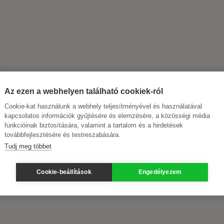
Az ezen a webhelyen található cookiek-ról
Cookie-kat használunk a webhely teljesítményével és használatával
kapcsolatos információk gyűjtésére és elemzésére, a közösségi média
funkcióinak biztosítására, valamint a tartalom és a hirdetések
továbbfejlesztésére és testreszabására.
Tudj meg többet
Cookie-beállítások
Engedélyezem