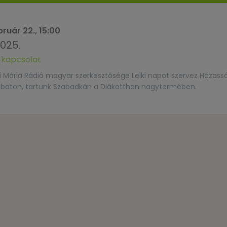
bruár 22., 15:00
025.
 kapcsolat
iai Mária Rádió magyar szerkesztősége Lelki napot szervez Házass
ombaton, tartunk Szabadkán a Diákotthon nagytermében.