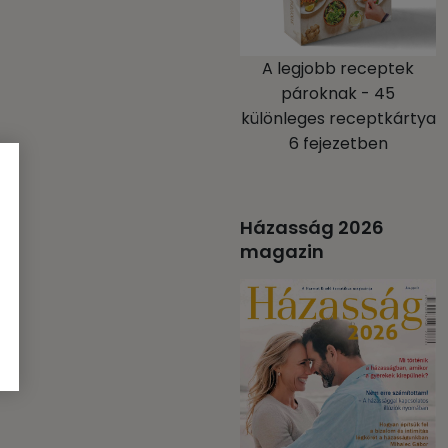
A legjobb receptek
pároknak - 45
különleges receptkártya
6 fejezetben
Házasság 2026
magazin