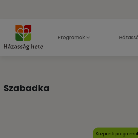
Programok
Házass
Szabadka
Központi programo