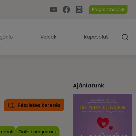
Programnaptár
jánló
Videók
Kapcsolat
Ajánlatunk
Részletes keresés
gramok
Online programok