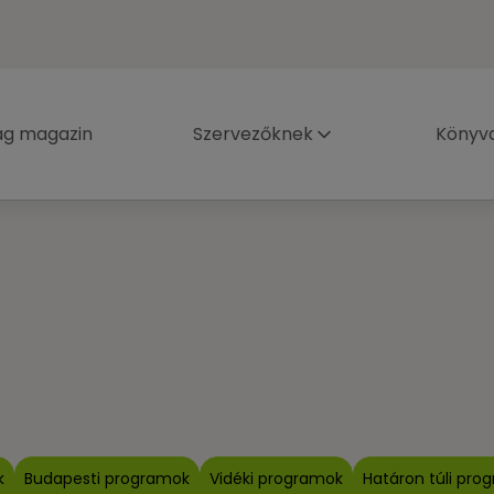
ág magazin
Szervezőknek
Könyva
k
Budapesti programok
Vidéki programok
Határon túli pro