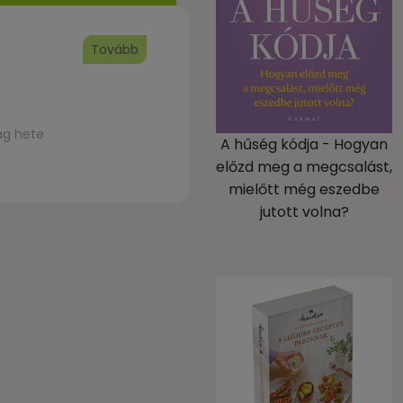
Tovább
ág hete
A hűség kódja - Hogyan
előzd meg a megcsalást,
mielőtt még eszedbe
jutott volna?