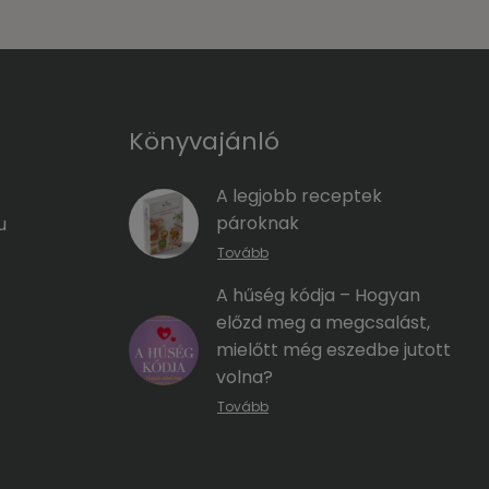
Könyvajánló
A legjobb receptek
pároknak
u
Tovább
A hűség kódja – Hogyan
előzd meg a megcsalást,
mielőtt még eszedbe jutott
volna?
Tovább