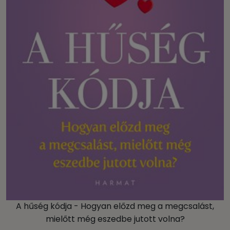
A hűség kódja - Hogyan előzd meg a megcsalást,
mielőtt még eszedbe jutott volna?