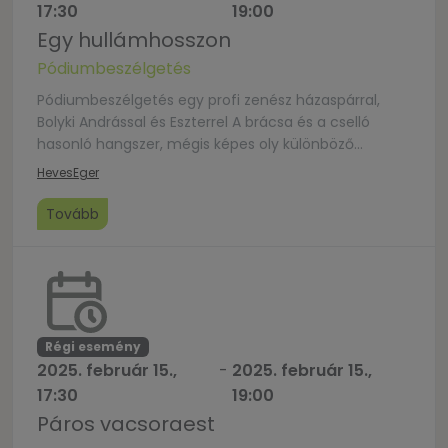
17:30
19:00
Egy hullámhosszon
Pódiumbeszélgetés
Pódiumbeszélgetés egy profi zenész házaspárral,
Bolyki Andrással és Eszterrel A brácsa és a cselló
hasonló hangszer, mégis képes oly különböző
dallamokkal elkápráztatni bennünket. Férfi és nő oly
Heves
Eger
különböző, mégis szólhatnak harmonikusan
évtizedeken keresztül a házasságban. Vendégeink
Tovább
nemcsak zeneművészek, de sok éve tanítanak,
pedagógusok és keresztény közösségekben is
szolgálnak. Életükről, házasságról, családról, hitről és
zenéről beszélgetünk […]
Régi esemény
2025. február 15.,
-
2025. február 15.,
17:30
19:00
Páros vacsoraest