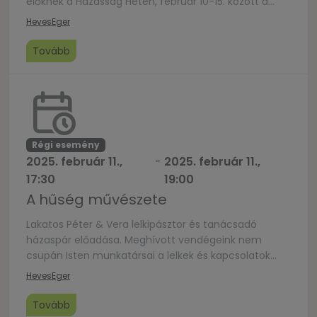
élőknek a Házasság Hetén, február 10-15. között a
KeresztényekEgerért összefogás. Kulcsmondatunk
Heves
Eger
idén az, hogy bátran és büszkén kiállunk azIsten
szívéből származó szövetség mellett! A Biblia
Tovább
üzenetére épülő, szívet-lelketmelengető estéken
tapasztalt, felkészült vendég-előadók és egymásra
Isten kezébőlszármazó ajándékként tekintő párok
őszinte tanúságtétele szerepel […]
Régi esemény
2025. február 11.,
-
2025. február 11.,
17:30
19:00
A hűség művészete
Lakatos Péter & Vera lelkipásztor és tanácsadó
házaspár előadása. Meghívott vendégeink nem
csupán Isten munkatársai a lelkek és kapcsolatok
gondozásában, hanem kiváló művészek, zenészek is,
Heves
Eger
Péter a Szabadkeresztény Egyház püspöke, a Dicsőítő
Iskola (Dicssuli) egyik alapítója. Életük hitelesen
Tovább