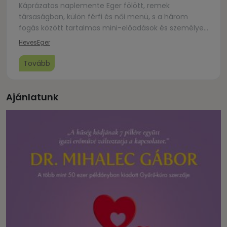
Káprázatos naplemente Eger fölött, remek
társaságban, külön férfi és női menü, s a három
fogás között tartalmas mini-előadások és személyes
tanúságtételek, sztorik. Ráadás meglepetés. A
Heves
Eger
program az éttermi fogyasztás miatt előzetes
regisztrációhoz kötött, az átutalandó költség 25.000
Tovább
Ft/pár.Ami ránk vár: jó társaság, vidám hangulat,
bensőséges pillanatok – a kapcsolataink
építése.Regisztráció:
Ajánlatunk
https://forms.gle/ugoFDgyHTZ3WCCKZ8Jelentkezési
határidő: 2025. 02.12. szerda