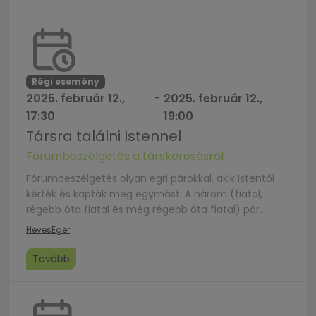
mutatja be, mit jelent a hűség, őszinte stílusuk,
habitusuk Isten iránti alázatuk garancia a tartalmas,
áldott estére.
Régi esemény
2025. február 12.,
-
2025. február 12.,
17:30
19:00
Társra találni Istennel
Fórumbeszélgetés a társkeresésről
Fórumbeszélgetés olyan egri párokkal, akik Istentől
kérték és kapták meg egymást. A három (fiatal,
régebb óta fiatal és még régebb óta fiatal) pár
részvételével megrendezett este célja a nyílt és
Heves
Eger
őszinte beszélgetés a kérdésekről, kételyekről,
örömről, szerelemről, elköteleződésről, Isten világos
Tovább
vezetéséről és a szövetségre lépésről.