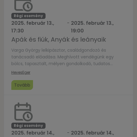
Régi esemény
2025. február 13.,
-
2025. február 13.,
17:30
19:00
Apák és fiúk, Anyák és leányaik
Varga György lelkipásztor, családgondozó és
tanácsadó előadása. Meghívott vendégünk egy
bölcs, tapasztalt, mélyen gondolkodó, tudatos
ember. Istentől tanulta és tanulja, hogy mit és
Heves
Eger
hogyan tegyen házasságában, valamint a
családban, fiú és leány gyermekeit nevelve. Arra
Tovább
kértük, hogy vezessen bennünket ebben a közös
gondolkodásban apák és fiúk, anyák és lányok
kapcsolatának rejtelmeiben, ossza meg velünk saját
[…]
Régi esemény
2025. február 14.,
-
2025. február 14.,