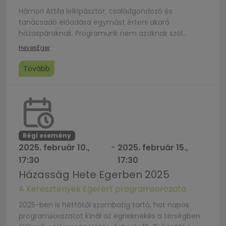
Hámori Attila lelkipásztor, családgondozó és
tanácsadó előadása egymást érteni akaró
házaspároknak. Programunk nem azoknak szól
csupán, akik tapasztalják, hogy a társsal való
Heves
Eger
kommunikáció bizony nem is olyan könnyű néha,
hanem azoknak is, akik szeretnének megerősödni,
Tovább
pozitív megerősítéseket kapni bibliai alapelvek
alapján.
Régi esemény
2025. február 10.,
-
2025. február 15.,
17:30
17:30
Házasság Hete Egerben 2025
A Keresztények Egerért programsorozata
2025-ben is hétfőtől szombatig tartó, hat napos
programsorozatot kínál az egrieknekés a térségben