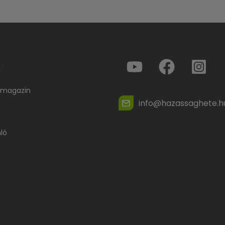
k
 magazin
info@hazassaghete.h
ló