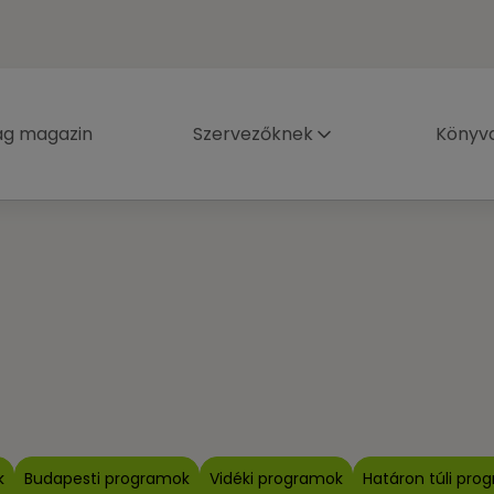
ág magazin
Szervezőknek
Könyva
k
Budapesti programok
Vidéki programok
Határon túli pro