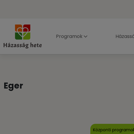
Programok
Házass
Eger
Központi programo