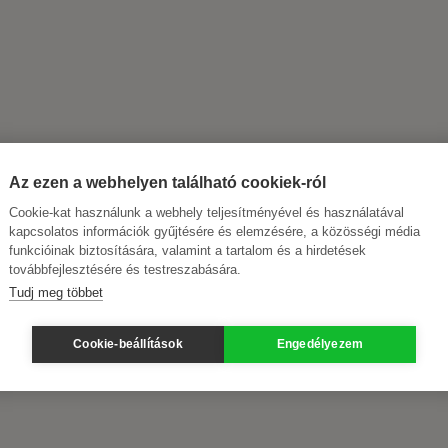
Az ezen a webhelyen található cookiek-ról
Cookie-kat használunk a webhely teljesítményével és használatával
kapcsolatos információk gyűjtésére és elemzésére, a közösségi média
funkcióinak biztosítására, valamint a tartalom és a hirdetések
továbbfejlesztésére és testreszabására.
Tudj meg többet
Cookie-beállítások
Engedélyezem