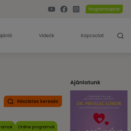
Programnaptár
jánló
Videók
Kapcsolat
Ajánlatunk
Részletes keresés
gramok
Online programok