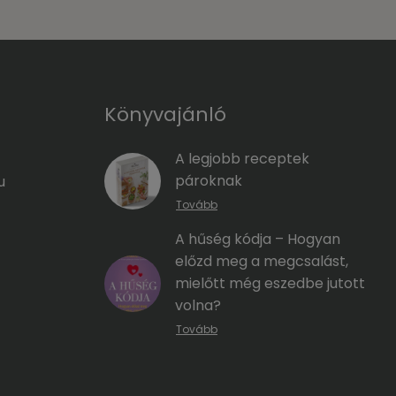
Könyvajánló
A legjobb receptek
pároknak
u
Tovább
A hűség kódja – Hogyan
előzd meg a megcsalást,
mielőtt még eszedbe jutott
volna?
Tovább