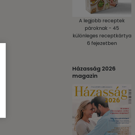
A legjobb receptek
pároknak - 45
különleges receptkártya
6 fejezetben
Házasság 2026
magazin