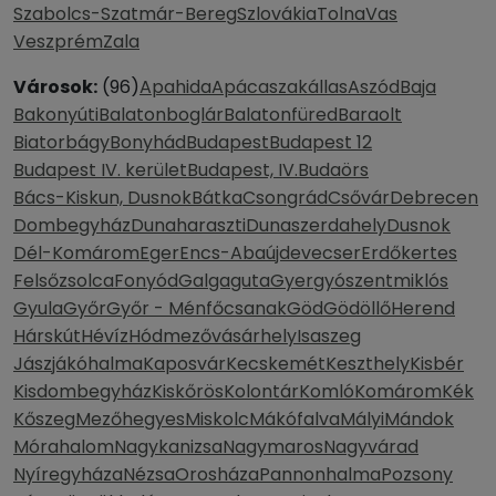
Szabolcs-Szatmár-Bereg
Szlovákia
Tolna
Vas
Veszprém
Zala
Városok:
(96)
Apahida
Apácaszakállas
Aszód
Baja
Bakonyúti
Balatonboglár
Balatonfüred
Baraolt
Biatorbágy
Bonyhád
Budapest
Budapest 12
Budapest IV. kerület
Budapest, IV.
Budaörs
Bács-Kiskun, Dusnok
Bátka
Csongrád
Csővár
Debrecen
Dombegyház
Dunaharaszti
Dunaszerdahely
Dusnok
Dél-Komárom
Eger
Encs-Abaújdevecser
Erdőkertes
Felsőzsolca
Fonyód
Galgaguta
Gyergyószentmiklós
Gyula
Győr
Győr - Ménfőcsanak
Göd
Gödöllő
Herend
Hárskút
Hévíz
Hódmezővásárhely
Isaszeg
Jászjákóhalma
Kaposvár
Kecskemét
Keszthely
Kisbér
Kisdombegyház
Kiskőrös
Kolontár
Komló
Komárom
Kék
Kőszeg
Mezőhegyes
Miskolc
Mákófalva
Mályi
Mándok
Mórahalom
Nagykanizsa
Nagymaros
Nagyvárad
Nyíregyháza
Nézsa
Orosháza
Pannonhalma
Pozsony