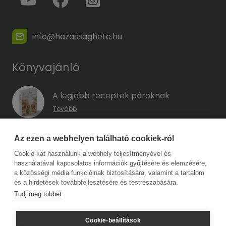
info@hazassaghete.hu
Könyvajánló
A legjobb receptek pároknak
Tovább
A hűség kódja – Hogyan előzd meg a
Az ezen a webhelyen található cookiek-ról
megcsalást, mielőtt még eszedbe jutott
Cookie-kat használunk a webhely teljesítményével és
volna?
használatával kapcsolatos információk gyűjtésére és elemzésére,
Tovább
a közösségi média funkcióinak biztosítására, valamint a tartalom
és a hirdetések továbbfejlesztésére és testreszabására.
Tudj meg többet
Copyright © 2026 Harmat Kiadó. Minden jog fenntartva.
Cookie-beállítások