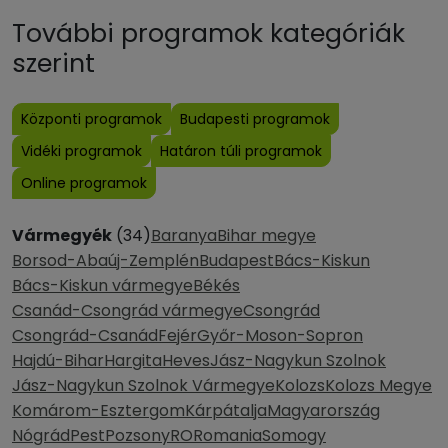
További programok kategóriák
szerint
Központi programok
Budapesti programok
Vidéki programok
Határon túli programok
Online programok
Vármegyék
(34)
Baranya
Bihar megye
Borsod-Abaúj-Zemplén
Budapest
Bács-Kiskun
Bács-Kiskun vármegye
Békés
Csanád-Csongrád vármegye
Csongrád
Csongrád-Csanád
Fejér
Győr-Moson-Sopron
Hajdú-Bihar
Hargita
Heves
Jász-Nagykun Szolnok
Jász-Nagykun Szolnok Vármegye
Kolozs
Kolozs Megye
Komárom-Esztergom
Kárpátalja
Magyarország
Nógrád
Pest
Pozsony
RO
Romania
Somogy