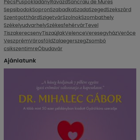
Pécs
Püspökladány
Ravazd
Sancraiu de Mures
Sepsibodok
Sopron
Szabadka
Szada
Szeged
Szekszárd
Szentgotthárd
Szigetvár
Szolnok
Szombathely
Székelyudvarhely
Székesfehérvár
Tevel
Tiszakerecseny
Tiszaújlak
Velence
Veresegyház
Verőce
Veszprém
Városföld
Zalaegerszeg
Zsombó
csikszentimre
Óbudavár
Ajánlatunk