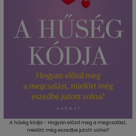
A hűség kódja - Hogyan előzd meg a megcsalást,
mielőtt még eszedbe jutott volna?