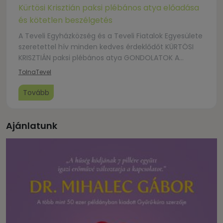
Kürtösi Krisztián paksi plébános atya előadása
és kötetlen beszélgetés
A Teveli Egyházközség és a Teveli Fiatalok Egyesülete
szeretettel hív minden kedves érdeklődőt KÜRTÖSI
KRISZTIÁN paksi plébános atya GONDOLATOK A
SZENTSÉGI HÁZASSÁGRÓL című előadására és az azt
Tolna
Tevel
követő kötetlen beszélgetésre A program helye:
Kircz István Községi Könyvtár Tevel Ideje. 2025.
Tovább
február 16., vasárnap, 16:00 A belépés díjtalan!
Ajánlatunk