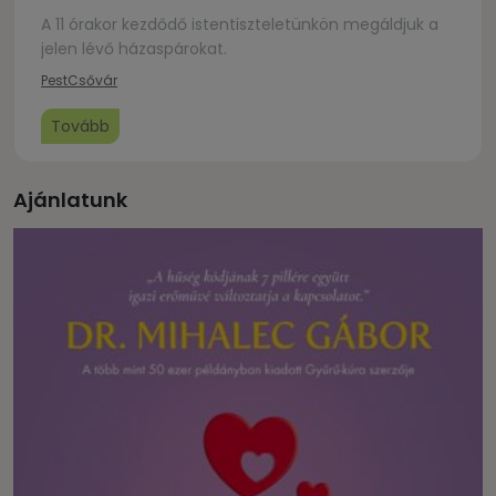
A 11 órakor kezdődő istentiszteletünkön megáldjuk a
jelen lévő házaspárokat.
Pest
Csővár
Tovább
Ajánlatunk