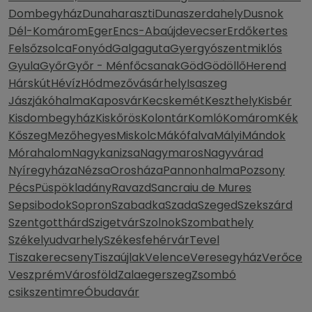
Dombegyház
Dunaharaszti
Dunaszerdahely
Dusnok
Dél-Komárom
Eger
Encs-Abaújdevecser
Erdőkertes
Felsőzsolca
Fonyód
Galgaguta
Gyergyószentmiklós
Gyula
Győr
Győr - Ménfőcsanak
Göd
Gödöllő
Herend
Hárskút
Hévíz
Hódmezővásárhely
Isaszeg
Jászjákóhalma
Kaposvár
Kecskemét
Keszthely
Kisbér
Kisdombegyház
Kiskőrös
Kolontár
Komló
Komárom
Kék
Kőszeg
Mezőhegyes
Miskolc
Mákófalva
Mályi
Mándok
Mórahalom
Nagykanizsa
Nagymaros
Nagyvárad
Nyíregyháza
Nézsa
Orosháza
Pannonhalma
Pozsony
Pécs
Püspökladány
Ravazd
Sancraiu de Mures
Sepsibodok
Sopron
Szabadka
Szada
Szeged
Szekszárd
Szentgotthárd
Szigetvár
Szolnok
Szombathely
Székelyudvarhely
Székesfehérvár
Tevel
Tiszakerecseny
Tiszaújlak
Velence
Veresegyház
Verőce
Veszprém
Városföld
Zalaegerszeg
Zsombó
csikszentimre
Óbudavár