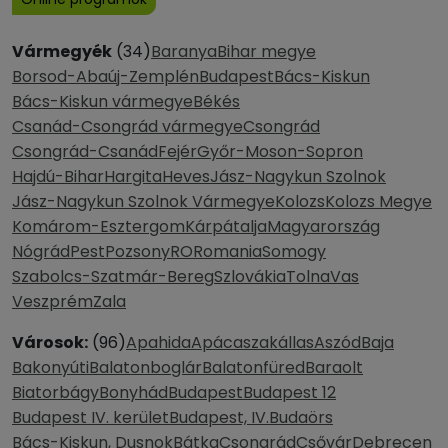
Vármegyék
(34)
Baranya
Bihar megye
Borsod-Abaúj-Zemplén
Budapest
Bács-Kiskun
Bács-Kiskun vármegye
Békés
Csanád-Csongrád vármegye
Csongrád
Csongrád-Csanád
Fejér
Győr-Moson-Sopron
Hajdú-Bihar
Hargita
Heves
Jász-Nagykun Szolnok
Jász-Nagykun Szolnok Vármegye
Kolozs
Kolozs Megye
Komárom-Esztergom
Kárpátalja
Magyarország
Nógrád
Pest
Pozsony
RO
Romania
Somogy
Szabolcs-Szatmár-Bereg
Szlovákia
Tolna
Vas
Veszprém
Zala
Városok:
(96)
Apahida
Apácaszakállas
Aszód
Baja
Bakonyúti
Balatonboglár
Balatonfüred
Baraolt
Biatorbágy
Bonyhád
Budapest
Budapest 12
Budapest IV. kerület
Budapest, IV.
Budaörs
Bács-Kiskun, Dusnok
Bátka
Csongrád
Csővár
Debrecen