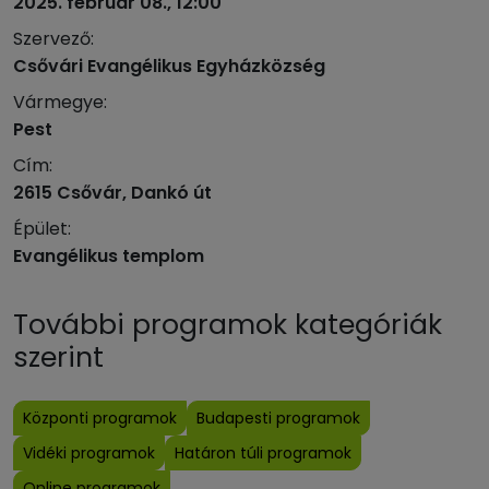
2025. február 08., 12:00
Szervező:
Csővári Evangélikus Egyházközség
Vármegye:
Pest
Cím:
2615 Csővár, Dankó út
Épület:
Evangélikus templom
További programok kategóriák
szerint
Központi programok
Budapesti programok
Vidéki programok
Határon túli programok
Online programok