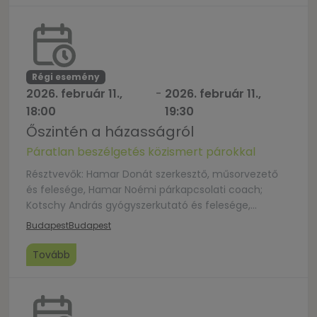
Régi esemény
2026. február 11.,
-
2026. február 11.,
18:00
19:30
Őszintén a házasságról
Páratlan beszélgetés közismert párokkal
Résztvevők: Hamar Donát szerkesztő, műsorvezető
és felesége, Hamar Noémi párkapcsolati coach;
Kotschy András gyógyszerkutató és felesége,
Kotschyné Bellosevich Anna tanár; Muzslai Gábor
Budapest
Budapest
pasztorálpszichológus, a 2=1 Házasmisszió elnöke és
felesége, Muzslainé Nagy Etelka teológus,
Tovább
házassággondozó. Moderátor: Gécsek-Tóth Enikő, a
Kossuth rádió szerkesztő-műsorvezetője. A
beszélgetés élőben is követhető lesz a Házasság
hete Facebook-oldalán: