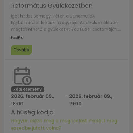
Református Gyülekezetben
Igét hirdet Somogyi Péter, a Dunamelléki
Egyházkerület lelkészi főjegyzője. Az alkalom élőben
megtekinthető a gyülekezet YouTube-csatornáján:
https://www.youtube.com/watch?v=oBOvdj-IsV8
Pest
Érd
Tovább
Régi esemény
2026. február 09.,
-
2026. február 09.,
18:00
19:00
A hűség kódja
Hogyan előzd meg a megcsalást mielőtt még
eszedbe jutott volna?