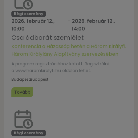
www.facebook.com/hazassaghete
Régi esemény
2026. február 12.,
-
2026. február 12.,
10:00
14:00
Családbarát szemlélet
Konferencia a Házasság hetén a Három Királyfi,
Három Királylány Alapítvány szervezésében
A program regisztrációhoz kötött. Regisztrálni
a www.haromkiralyfi.hu oldalon lehet.
Budapest
Budapest
Tovább
Régi esemény