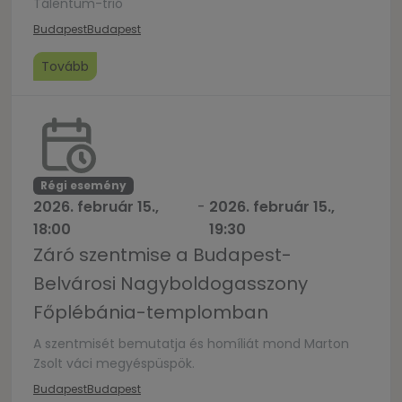
Tálentum-trió
Budapest
Budapest
Tovább
Régi esemény
2026. február 15.,
-
2026. február 15.,
18:00
19:30
Záró szentmise a Budapest-
Belvárosi Nagyboldogasszony
Főplébánia-templomban
A szentmisét bemutatja és homíliát mond Marton
Zsolt váci megyéspüspök.
Budapest
Budapest