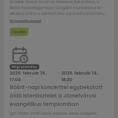
Előadók: Weber István és Weberné Zsikai Mária, a
Bibliai Házassággondozó Szolgálat munkatársai Az
alkalom online is elérhető lesz a pasaréti református
gyülekezet YouTube-csatornáján:
Budapest
Budapest
https://www.youtube.com/PasarétiReformátusGyülekezet
Tovább
Régi esemény
2026. február 14.,
-
2026. február 14.,
17:00
18:30
Bálint-napi koncerttel egybekötött
áldó istentisztelet a Józsefvárosi
evangélikus templomban
Igét hirdet: Deák László esperes. Zenei szolgálat: