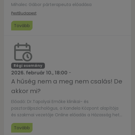
Mihalec Gábor párterapeuta előadása
Pest
Budapest
Tovább
Régi esemény
2026. február 10., 18:00
-
A hűség nem a meg nem csalás! De
akkor mi?
Előadó: Dr.Tapolyai Emőke klinikai- és
pasztorálpszichológus, a Kandela Központ alapítója
és szakmai vezetője Online előadás a Házasság hete
Facebook-oldalán:
Tovább
www.facebook.com/hazassaghete