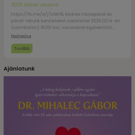
2025 Házas vacsora
https://fb.me/e/j7o1Ah11L Kedves házaspárok és
párok! Várunk benneteket szeretettel 2026.02.14-én
(szombaton) 16:00-kor, vacsorával egybekötött
házas alkalmunkra! Előadó: Dr. Tapolyai Emőke, klinikai
Pest
Verőce
és pasztorálpszichológus, felsővezetői coach Dr.
Tapolyai Emőke Magyarországon, Európában és az
Tovább
Amerikai Egyesült Államokban egyaránt elismert
szakember. Pszichológus,
szexuálpszichológus, felsővezetői coach, a
Ajánlatunk
Gondolatok elvitelre és a Harmóniában múltunkkal,
jelenünkkel és jövőnkkel, valamint az Óriások és
sáskák könyvek szerzője. Több […]