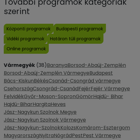
További programok kategóriák
szerint
Központi programok
Budapesti programok
Vidéki programok
Határon túli programok
Online programok
Vármegyék
(38)
Baranya
Borsod-Abaúj-Zemplén
Borsod-Abaúj-Zemplén Vármegye
Budapest
Bács-Kiskun
Békés
Csanád-Csongrád vármegye
Csehország
Csongrád-Csanád
Fejér
Fejér Vármegye
Felvidék
Győr-Moson-Sopron
Gömör
Hajdú- Bihar
Hajdú-Bihar
Hargita
Heves
Jász-Nagykun Szolnok Megye
Jász-Nagykun Szolnok Vármegye
Jász-Nagykun-Szolnok
Kolozs
Komárom-Esztergom
Magyarország
Nyitra
Nógrád
Pest
Pest Vármegye