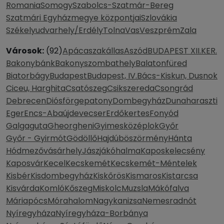
Romania
Somogy
Szabolcs-Szatmár-Bereg
Szatmári Egyházmegye központjai
Szlovákia
Székelyudvarhely/Erdély
Tolna
Vas
Veszprém
Zala
Városok:
(92)
Apácaszakállas
Aszód
BUDAPEST XII.KER.
Bakonybánk
Bakonyszombathely
Balatonfüred
Biatorbágy
Budapest
Budapest, IV.
Bács-Kiskun, Dusnok
Ciceu, Harghita
Csatószeg
Csikszereda
Csongrád
Debrecen
Diósförgepatony
Dombegyház
Dunaharaszti
Eger
Encs-Abaújdevecser
Erdőkertes
Fonyód
Galgaguta
Gheorgheni
Gyimesközéplok
Győr
Győr - Gyirmót
Gödöllő
Hajdúböszörmény
Hánta
Hódmezővásárhely
Jászjákóhalma
Kaposkelecsény
Kaposvár
Kecel
Kecskemét
Kecskemét-Méntelek
Kisbér
Kisdombegyház
Kiskőrös
Kismaros
Kistarcsa
Kisvárda
Komló
Kőszeg
Miskolc
Muzsla
Mákófalva
Máriapócs
Mórahalom
Nagykanizsa
Nemesradnót
Nyíregyháza
Nyíregyháza-Borbánya