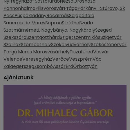
Nyíregyháza-Sóstófürdő
Nézsa
Orosháza
Pannonhalma
Pilisvörösvár
Prága
Párkány -Stúrovo, Sk
Pécs
Püspökladány
Rácalmás
Sajópálfala
Sancraiu de Mures
Sopron
Strážne
Szada
Szatmárnémeti, Nagybánya, Nagykároly
Szeged
Szekszárd
Szentgotthárd
Szigetszentmiklós
Szigetvár
Szolnok
Szombathely
Székelyudvarhely
Székesfehérvár
Targu Mures Marosvásárhely
Tiszafüred
Vasvár
Velence
Veresegyház
Verőce
Veszprém
Vác
Zalaegerszeg
Zsombó
Ászár
Érd
Őrbottyán
Ajánlatunk