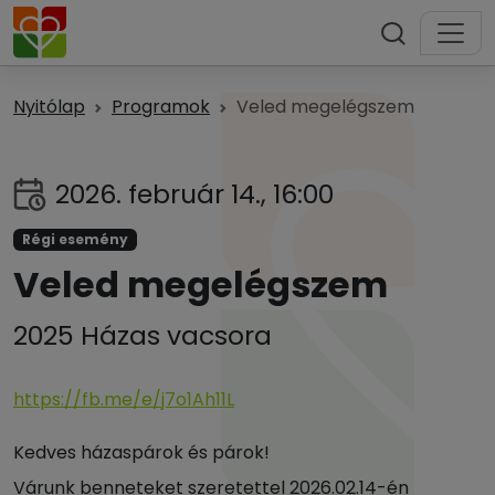
Nyitólap
Programok
Veled megelégszem
2026. február 14., 16:00
Régi esemény
Veled megelégszem
2025 Házas vacsora
https://fb.me/e/j7o1Ah11L
Kedves házaspárok és párok!
Várunk benneteket szeretettel 2026.02.14-én