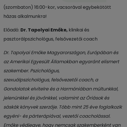
(szombaton) 16:00-kor, vacsorával egybekötött
házas alkalmunkra!
Előadó:
Dr. Tapolyai Emőke,
klinikai és
pasztorálpszichológus, felsővezetői coach
Dr. Tapolyai Emőke Magyarországon, Európában és
az Amerikai Egyesült
Államokban egyaránt elismert
szakember. Pszichológus,
szexuálpszichológus,
felsővezetői coach, a
Gondolatok elvitelre és a Harmóniában múltunkkal,
jelenünkkel
és jövőnkkel, valamint az Óriások és
sáskák könyvek szerzője.
Több mint 25 éve foglalkozik
egyéni- és párterápiával, vezetői coacholással.
Emőke
védjegye, hogy nemcsak szakemberként van