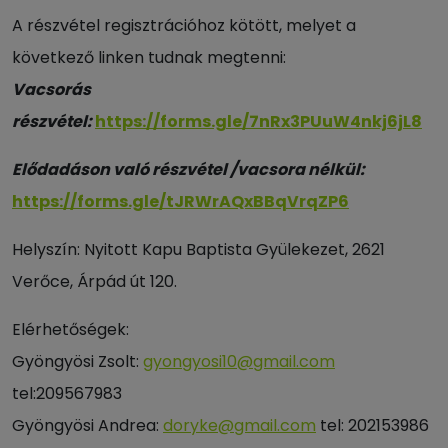
A részvétel regisztrációhoz kötött, melyet a
következő linken tudnak megtenni:
Vacsorás
részvétel:
https://forms.gle/7nRx3PUuW4nkj6jL8
Elődadáson való részvétel /vacsora nélkül:
https://forms.gle/tJRWrAQxBBqVrqZP6
Helyszín:
Nyitott Kapu Baptista Gyülekezet, 2621
Verőce, Árpád út 120.
Elérhetőségek:
Gyöngyösi Zsolt:
gyongyosi10@gmail.com
tel:209567983
Gyöngyösi Andrea:
doryke@gmail.com
tel: 202153986