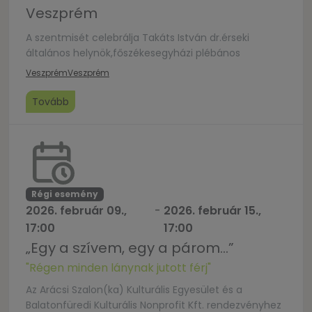
Veszprém
A szentmisét celebrálja Takáts István dr.érseki
általános helynök,főszékesegyházi plébános
Veszprém
Veszprém
Tovább
Régi esemény
2026. február 09.,
-
2026. február 15.,
17:00
17:00
„Egy a szívem, egy a párom…”
"Régen minden lánynak jutott férj"
Az Arácsi Szalon(ka) Kulturális Egyesület és a
Balatonfüredi Kulturális Nonprofit Kft. rendezvényhez