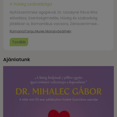
A hűség szabadsága
Nyitószentmise agapéval, Dr. Uzsalyné Pécsi Rita
előadása, Szentségimádás, Hűség és szabadság
játékban is, Romantikus vacsora, Zárószentmise
házaspárok megáldásával.
Romania
Targu Mures Marosvásárhely
Tovább
Ajánlatunk