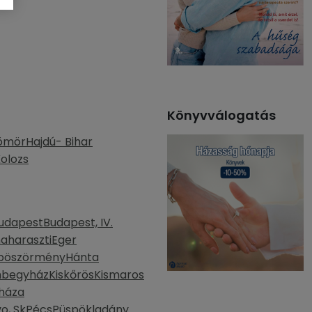
Könyvválogatás
ömör
Hajdú- Bihar
olozs
udapest
Budapest, IV.
aharaszti
Eger
böszörmény
Hánta
mbegyház
Kiskőrös
Kismaros
háza
o, Sk
Pécs
Püspökladány