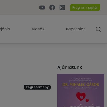
Programnaptár
jánló
Videók
Kapcsolat
Ajánlatunk
Régi esemény