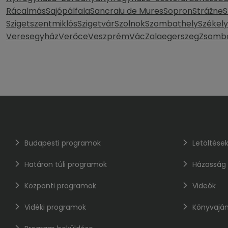
Rácalmás
Sajópálfala
Sancraiu de Mures
Sopron
Strážne
S
Szigetszentmiklós
Szigetvár
Szolnok
Szombathely
Székel
Veresegyház
Verőce
Veszprém
Vác
Zalaegerszeg
Zsomb
Budapesti programok
Letöltése
Határon túli programok
Házasság
Központi programok
Videók
Vidéki programok
Könyvaján