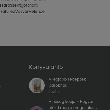
szárd
Szentgotthárd
szafüred
Vasvár
Velence
Könyvajánló
A legjobb receptek
pároknak
u
Tovább
A hűség kódja – Hogyan
előzd meg a megcsalást,