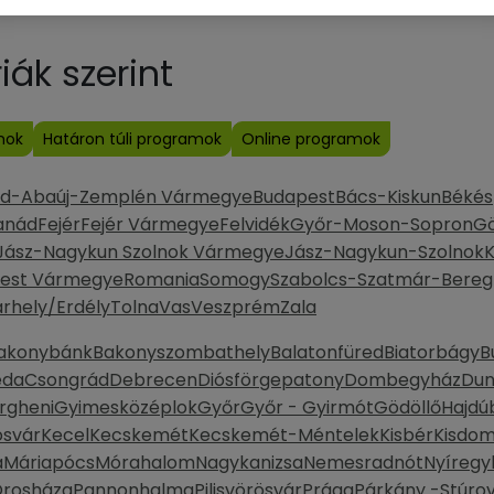
ák szerint
mok
Határon túli programok
Online programok
od-Abaúj-Zemplén Vármegye
Budapest
Bács-Kiskun
Békés
anád
Fejér
Fejér Vármegye
Felvidék
Győr-Moson-Sopron
G
Jász-Nagykun Szolnok Vármegye
Jász-Nagykun-Szolnok
K
est Vármegye
Romania
Somogy
Szabolcs-Szatmár-Bereg
rhely/Erdély
Tolna
Vas
Veszprém
Zala
akonybánk
Bakonyszombathely
Balatonfüred
Biatorbágy
B
eda
Csongrád
Debrecen
Diósförgepatony
Dombegyház
Dun
rgheni
Gyimesközéplok
Győr
Győr - Gyirmót
Gödöllő
Hajdú
svár
Kecel
Kecskemét
Kecskemét-Méntelek
Kisbér
Kisdo
a
Máriapócs
Mórahalom
Nagykanizsa
Nemesradnót
Nyíregy
rosháza
Pannonhalma
Pilisvörösvár
Prága
Párkány -Stúrov