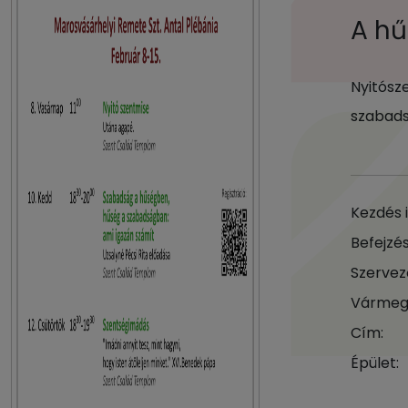
A h
Nyitósz
szabads
Kezdés 
Befejzés
Szervez
Vármeg
Cím:
Épület: