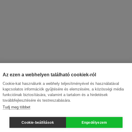
Az ezen a webhelyen található cookiek-ról
Cookie-kat használunk a webhely teljesítményével és használatával
kapcsolatos információk gyűjtésére és elemzésére, a közösségi média
funkcióinak biztosítására, valamint a tartalom és a hirdetések
továbbfejlesztésére és testreszabására.
Tudj meg többet
Cookie-beállítások
Engedélyezem