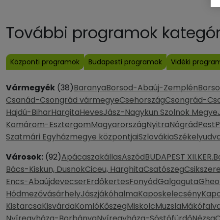
További programok kategóri
Központi programok
Budapesti programok
Vidéki progra
Vármegyék
(38)
Baranya
Borsod-Abaúj-Zemplén
Bors
Csanád-Csongrád vármegye
Csehország
Csongrád-Cs
Hajdú-Bihar
Hargita
Heves
Jász-Nagykun Szolnok Megye
Komárom-Esztergom
Magyarország
Nyitra
Nógrád
Pest
P
Szatmári Egyházmegye központjai
Szlovákia
Székelyudva
Városok:
(92)
Apácaszakállas
Aszód
BUDAPEST XII.KER.
B
Bács-Kiskun, Dusnok
Ciceu, Harghita
Csatószeg
Csikszer
Encs-Abaújdevecser
Erdőkertes
Fonyód
Galgaguta
Gheo
Hódmezővásárhely
Jászjákóhalma
Kaposkelecsény
Kapo
Kistarcsa
Kisvárda
Komló
Kőszeg
Miskolc
Muzsla
Mákófalv
Nyíregyháza-Borbánya
Nyíregyháza-Sóstófürdő
Nézsa
O