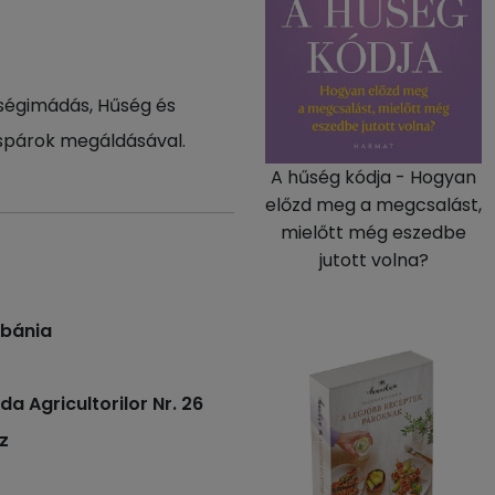
tségimádás, Hűség és
aspárok megáldásával.
A hűség kódja - Hogyan
előzd meg a megcsalást,
mielőtt még eszedbe
jutott volna?
ébánia
 Agricultorilor Nr. 26
z