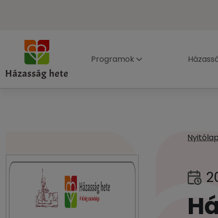
Programok
Házass
Nyitóla
2
Há