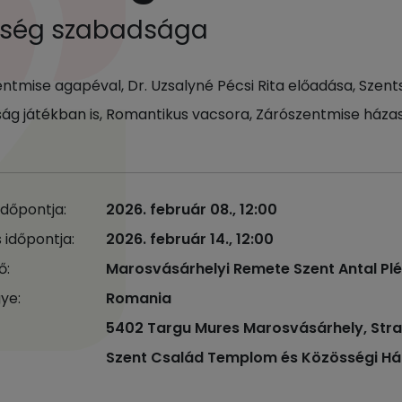
űség szabadsága
entmise agapéval, Dr. Uzsalyné Pécsi Rita előadása, Szen
ág játékban is, Romantikus vacsora, Zárószentmise ház
időpontja:
2026. február 08., 12:00
 időpontja:
2026. február 14., 12:00
ő:
Marosvásárhelyi Remete Szent Antal Pl
ye:
Romania
5402 Targu Mures Marosvásárhely, Strada
Szent Család Templom és Közösségi Há