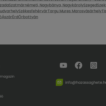
zada
Szatmárnémeti, Nagybánya, Nagykároly
Szeged
Szek
yudvarhely
Székesfehérvár
Targu Mures Marosvásárhely
Ti
ó
Ászár
Érd
Őrbottyán
k
 magazin
info@hazassaghete.h
ló