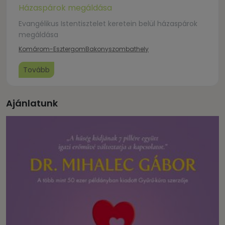
Házaspárok megáldása
Evangélikus Istentisztelet keretein belül házaspárok
megáldása
Komárom-Esztergom
Bakonyszombathely
Tovább
Ajánlatunk