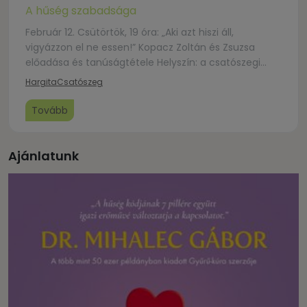
A hűség szabadsága
Február 12. Csütörtök, 19 óra: „Aki azt hiszi áll,
vigyázzon el ne essen!” Kopacz Zoltán és Zsuzsa
előadása és tanúságtétele Helyszín: a csatószegi
kultúrotthon Február 14. Szombat, 12 óra: Házaspárok
Hargita
Csatószeg
útján való zarándoklat Helyszín: Csíkszentgyörgy,
Gatal oldal Február 15. Vasárnap, 10 óra:
Tovább
Szentségimádás házasokkal – házasokért, gyónási
lehetőség 11 […]
Ajánlatunk