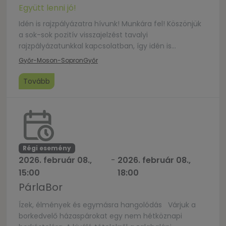
Együtt lenni jó!
Idén is rajzpályázatra hívunk! Munkára fel! Köszönjük
a sok-sok pozitív visszajelzést tavalyi
rajzpályázatunkkal kapcsolatban, így idén is
lehetőséget adunk arra, hogy minden kicsiny művész
Győr-Moson-Sopron
Győr
megmutathassa tehetségét. Amennyiben
eljuttatjátok rajzotokat a könyvtárban található
Tovább
gyűjtődobozba, mi egytől egyig bemutatjuk azokat
kiállításunkon! Ráadásul minden alkotó egy aprócska
ajándékban is részesül! Alkotásra fel! Az elkészült
alkotásokat juttassátok el a […]
Régi esemény
2026. február 08.,
-
2026. február 08.,
15:00
18:00
PárlaBor
Ízek, élmények és egymásra hangolódás Várjuk a
borkedvelő házaspárokat egy nem hétköznapi