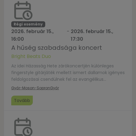
Régi esemény
2026. február 15.,
-
2026. február 15.,
16:00
17:30
A hűség szabadsága koncert
Bright Beats Duo
Az idei Házasság Hete zárókoncertjén különleges
fingerstyle gitárjáték mellett ismert dallamok igényes
feldolgozásai csendülnek fel az evangélikus
templomban. A zene a szív legmélyebb érzéseiről és
Győr-Moson-Sopron
Győr
a hűség szabadságáról mesél. A koncert
közreműködője a Bright Beats Duo, a két éve alakult
Tovább
formáció Pálfi Bogi énekes és Hadaró Botond
gitárművész előadásában, akik színes repertoárjukkal
kalauzolják a közönséget […]