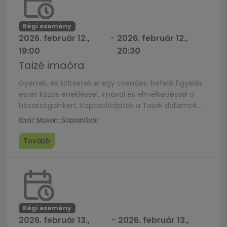
Régi esemény
2026. február 12.,
-
2026. február 12.,
19:00
20:30
Taizé imaóra
Gyertek, és töltsetek el egy csendes, befelé figyelős
estét közös énekléssel, imával és elmélkedéssel a
házasságainkért. Kapcsolódjatok a Taizéi dallamok
hagyományos egyszerűsége és békéje által Istenhez,
Győr-Moson-Sopron
Győr
és tapasztaljátok meg a közös ima erejét. Előzetes
regisztráció nem szükséges. Helyszín: Csanaki Régi
Tovább
Katolikus Iskola – Horgas u. 1.
Régi esemény
2026. február 13.,
-
2026. február 13.,