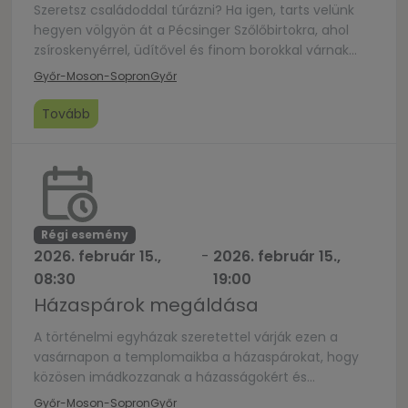
Szeretsz családoddal túrázni? Ha igen, tarts velünk
hegyen völgyön át a Pécsinger Szőlőbirtokra, ahol
zsíroskenyérrel, üdítővel és finom borokkal várnak
vendéglátóink! A túra összesen 8 km, így az egész
Győr-Moson-Sopron
Győr
család örömét lelheti az élményben. Közben
lehetőség lesz beszélgetésre és a gyönyörű Sokorói-
Tovább
dombság lankáinak csodálására!A programon való
részvételhez külön regisztráció nem szükséges,
pusztán ezen eseménynél kérjük […]
Régi esemény
2026. február 15.,
-
2026. február 15.,
08:30
19:00
Házaspárok megáldása
A történelmi egyházak szeretettel várják ezen a
vasárnapon a templomaikba a házaspárokat, hogy
közösen imádkozzanak a házasságokért és
megerősítő áldást kérjenek közös utuk folytatására
Győr-Moson-Sopron
Győr