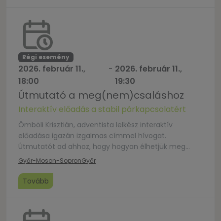
épüljön, az érzelmi kötelék mélyüljön. A vacsora
regisztrációhoz kötött. Regisztráció és
menüválasztás: https://forms.gle/iczr5Ca4xXjFEGUT7
Helyszín: […]
Régi esemény
2026. február 11.,
-
2026. február 11.,
18:00
19:30
Útmutató a meg(nem)csaláshoz
Interaktív előadás a stabil párkapcsolatért
Ömböli Krisztián, adventista lelkész interaktív
előadása igazán izgalmas címmel hívogat.
Útmutatót ad ahhoz, hogy hogyan élhetjük meg
kapcsolatunkban „a hűség szabadságát”, ahogy az
Győr-Moson-Sopron
Győr
idei Házasság hete mottó is szól. Helyszín: Győri
Református Gyülekezet, Győr, Kossuth utca 9. Az
Tovább
előadás alatt lehetőség van gyerekfelügyeletet kérni,
ehhez regisztráljatok: https://docs.google.com/
…/1FAIpQLSdMIk1JvWtgke…/viewform