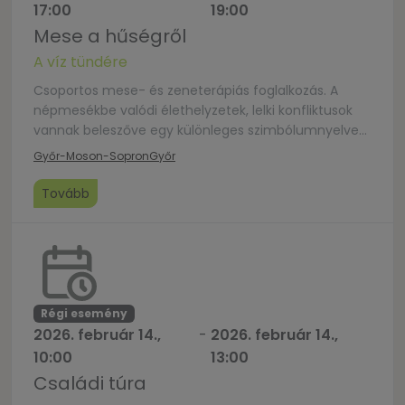
17:00
19:00
Mese a hűségről
A víz tündére
Csoportos mese- és zeneterápiás foglalkozás. A
népmesékbe valódi élethelyzetek, lelki konfliktusok
vannak beleszőve egy különleges szimbólumnyelven.
Ősi meséink nem csak a küzdelmeket írják le, hanem
Győr-Moson-Sopron
Győr
a megoldásokra is fényt derítenek. 9 párt várunk,
akik nyitottak népmesére, népzenére, játékra és
Tovább
szívesen kipróbálják azt is, hogy milyen a zeneterápia
páros hangszékben. További információ a Házasság
Hete – […]
Régi esemény
2026. február 14.,
-
2026. február 14.,
10:00
13:00
Családi túra