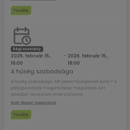
Istentől. Helyszínek: Csanaki Szent Kereszt
Templom 08:30 és 17:00 Evangélikus Templom 09:00
Tovább
Ménfői Nagyboldogasszony Templom 08:30 és
szombat 18:00 Református Gyülekezeti Központ
(Győrújbarát) 10:00
Régi esemény
2026. február 15.,
-
2026. február 15.,
16:00
18:00
A hűség szabadsága
A hűség szabadsága. Mit jelent hűségesnek lenni ? A
párkapcsolatok megerősítése, megújítása. Két
előadást terveztünk rövid szünettel.
Győr-Moson-Sopron
Győr
Tovább