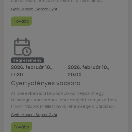
borkóstolóra. A kiváló tételekről a zalahalápi
Benedictus Borbirtok gondoskodik: a vörös és fehér
Győr-Moson-Sopron
Győr
fajták mellett lesz lehetőség megismerkedni a verjut
műfajával is. Az est házigazdái a borok kortyolgatása
Tovább
közben párkapcsolaterősítő játékokra hívják a
házaspárokat. A jó hangulat, ugyanakkor a mély
beszélgetések […]
Régi esemény
2026. február 10.,
-
2026. február 10.,
17:30
20:00
Gyertyafényes vacsora
Az idei évben is a Dobos Pub ad helyszínt egy
különleges vacsorának, ahol meghitt környezetben,
finom falatok mellett nyílik lehetősége a pároknak
arra, hogy beszélgessenek. Az est elején a párok
Győr-Moson-Sopron
Győr
beszélgetésindító meglepetés gyakorlatok közül is
választhatnak, hogy az est folyamán a házasság
Tovább