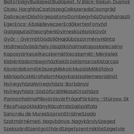
Biatorbágy
Budapest
Budapest, IV.
Bács-Kiskun, Dusnok
Ciceu, Harghita
Csatószeg
Csikszereda
Csongrád
Debrecen
Diósförgepatony
Dombegyház
Dunaharaszti
Eger
Encs-Abaújdevecser
Erdőkertes
Fonyód
Galgaguta
Gheorgheni
Gyimesközéplok
Győr
Győr - Gyirmót
Gödöllő
Hajdúböszörmény
Hánta
Hódmezővásárhely
Jászjákóhalma
Kaposkelecsény
Kaposvár
Kecel
Kecskemét
Kecskemét-Méntelek
Kisbér
Kisdombegyház
Kiskőrös
Kismaros
Kistarcsa
Kisvárda
Komló
Kőszeg
Miskolc
Muzsla
Mákófalva
Máriapócs
Mórahalom
Nagykanizsa
Nemesradnót
Nyíregyháza
Nyíregyháza-Borbánya
Nyíregyháza-Sóstófürdő
Nézsa
Orosháza
Pannonhalma
Pilisvörösvár
Prága
Párkány -Stúrovo, Sk
Pécs
Püspökladány
Rácalmás
Sajópálfala
Sancraiu de Mures
Sopron
Strážne
Szada
Szatmárnémeti, Nagybánya, Nagykároly
Szeged
Szekszárd
Szentgotthárd
Szigetszentmiklós
Szigetvár