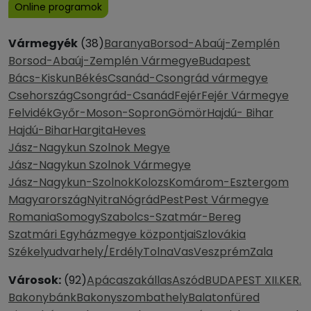
Online programok
Vármegyék
(38)
Baranya
Borsod-Abaúj-Zemplén
Borsod-Abaúj-Zemplén Vármegye
Budapest
Bács-Kiskun
Békés
Csanád-Csongrád vármegye
Csehország
Csongrád-Csanád
Fejér
Fejér Vármegye
Felvidék
Győr-Moson-Sopron
Gömör
Hajdú- Bihar
Hajdú-Bihar
Hargita
Heves
Jász-Nagykun Szolnok Megye
Jász-Nagykun Szolnok Vármegye
Jász-Nagykun-Szolnok
Kolozs
Komárom-Esztergom
Magyarország
Nyitra
Nógrád
Pest
Pest Vármegye
Romania
Somogy
Szabolcs-Szatmár-Bereg
Szatmári Egyházmegye központjai
Szlovákia
Székelyudvarhely/Erdély
Tolna
Vas
Veszprém
Zala
Városok:
(92)
Apácaszakállas
Aszód
BUDAPEST XII.KER.
Bakonybánk
Bakonyszombathely
Balatonfüred