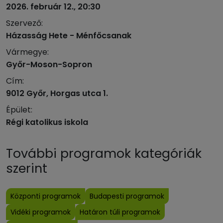
2026. február 12., 20:30
Szervező:
Házasság Hete - Ménfőcsanak
Vármegye:
Győr-Moson-Sopron
Cím:
9012 Győr, Horgas utca 1.
Épület:
Régi katolikus iskola
További programok kategóriák
szerint
Központi programok
Budapesti programok
Vidéki programok
Határon túli programok