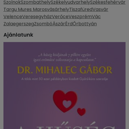
Szolnok
Szombathely
Székelyudvarhely
Székesfehérvár
Targu Mures Marosvásárhely
Tiszafüred
Vasvár
Velence
Veresegyház
Verőce
Veszprém
Vác
Zalaegerszeg
Zsombó
Ászár
Érd
Őrbottyán
Ajánlatunk