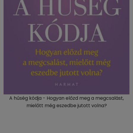
A hűség kódja - Hogyan előzd meg a megcsalást,
mielőtt még eszedbe jutott volna?