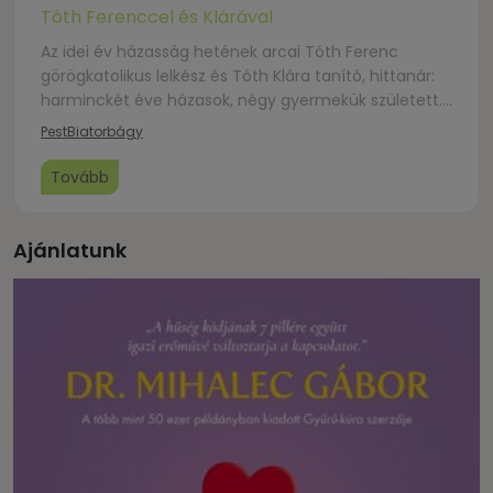
Tóth Ferenccel és Klárával
Az idei év házasság hetének arcai Tóth Ferenc
görögkatolikus lelkész és Tóth Klára tanító, hittanár:
harminckét éve házasok, négy gyermekük született.
Klára a Czuczor Gergely Katolikus Iskolában tanít.
Pest
Biatorbágy
Mindketten tabuk nélkül, őszintén mesélnek
örömeikről és nehézségeikről, kérdéseikről és a
Tovább
megértett válaszokról. Aki kérdez, mint már öt éve
mindig: Szádváriné Kiss Mária.
Ajánlatunk