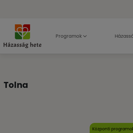
Programok
Házass
Tolna
Központi programo