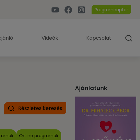
Programnaptár
jánló
Videók
Kapcsolat
Ajánlatunk
Részletes keresés
gramok
Online programok