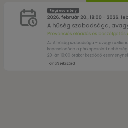
Régi esemény
2026. február 20., 18:00
-
2026. feb
A hűség szabadsága, avagy 
Prevenciós előadás és beszélgetés
Az A hűség szabadsága – avagy rezilien
kapcsolodóan a párkapcsolati nehézségekk
20-án 18:00 órakor kezdődő eseménynek 
otthont, ahol Kátoli Gábor és Veronika,
Tolna
Szekszárd
közreműködésével preventív […]