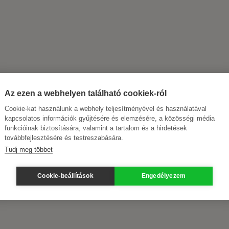
Az ezen a webhelyen található cookiek-ról
Cookie-kat használunk a webhely teljesítményével és használatával
kapcsolatos információk gyűjtésére és elemzésére, a közösségi média
funkcióinak biztosítására, valamint a tartalom és a hirdetések
továbbfejlesztésére és testreszabására.
Tudj meg többet
Cookie-beállítások
Engedélyezem