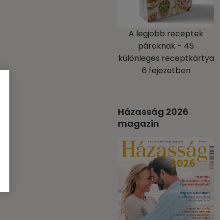
A legjobb receptek
pároknak - 45
különleges receptkártya
6 fejezetben
Házasság 2026
magazin