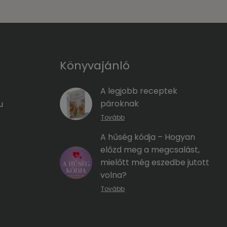
Könyvajánló
A legjobb receptek
pároknak
u
Tovább
A hűség kódja – Hogyan
előzd meg a megcsalást,
mielőtt még eszedbe jutott
volna?
Tovább