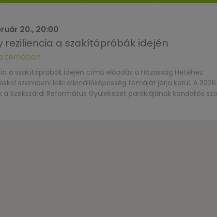
ruár 20., 20:00
reziliencia a szakítópróbák idején
 a témában
cia a szakítópróbák idején című előadás a Házasság Hetéhez
el szembeni lelki ellenállóképesség témáját járja körül. A 2026
a Szekszárdi Református Gyülekezet parókiájának kandallós sz
 a Biblia Házassággondozó Szolgálat Egyesület munkatársai