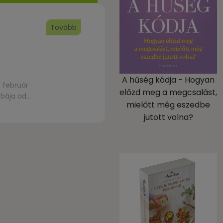
Tovább
A hűség kódja - Hogyan
. február
előzd meg a megcsalást,
obája ad
mielőtt még eszedbe
jutott volna?