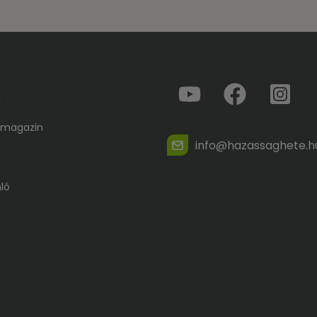
k
 magazin
info@hazassaghete.h
ló