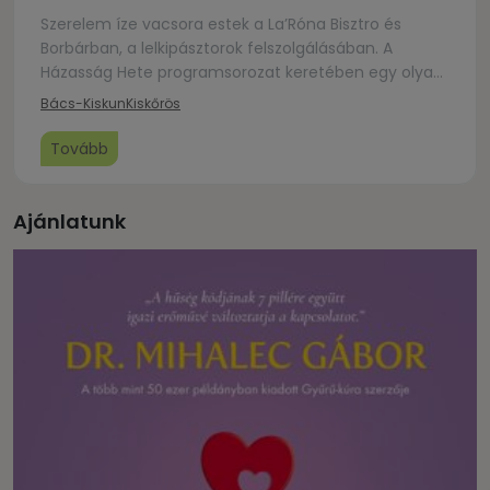
Szerelem íze vacsora estek a La’Róna Bisztro és
Borbárban, a lelkipásztorok felszolgálásában. A
Házasság Hete programsorozat keretében egy olyan
vacsorára hívjuk a házaspárokat, melynek során a
Bács-Kiskun
Kiskőrös
kitűnő ételek mellett játékos feladatok és lelki
tartalmak várják az érdeklődőket. Február 10 kedd
Tovább
18:00 óra Február 13 péntek 18:00 óra Részvételi díj két
fő részére: 20 000 Ft […]
Ajánlatunk