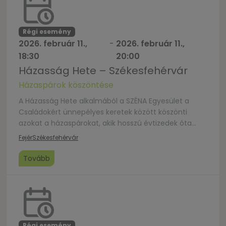
Régi esemény
2026. február 11.,
-
2026. február 11.,
18:30
20:00
Házasság Hete – Székesfehérvár
Házaspárok köszöntése
A Házasság Hete alkalmából a SZÉNA Egyesület a
Családokért ünnepélyes keretek között köszönti
azokat a házaspárokat, akik hosszú évtizedek óta
hűséggel és szeretetben élnek együtt. A program
Fejér
Székesfehérvár
célja, hogy méltó módon ismerjék el azokat az
értékeket, amelyek egy életre szóló házasságot
Tovább
megtartanak: a kitartást, az egymás iránti tiszteletet
és az összetartozást. Az eseményen külön figyelmet
[…]
Régi esemény