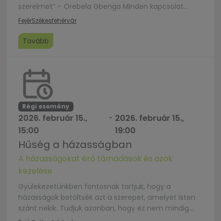
szerelmet” – Orebela Gbenga Minden kapcsolat
munkát igényel. Legyen szó akár munkatársakkal,
Fejér
Székesfehérvár
barátokkal, családtagokkal való kapcsolatról. Mind
idő- és energiabefektetést igényel és különböző
Tovább
készségeket, melyeket szükséges elsajátítatunk egy
jól működő kapcsolat kialakításához. Természetesen
a párkapcsolatok esetében sincs ez másképp. A […]
Régi esemény
2026. február 15.,
-
2026. február 15.,
15:00
19:00
Hűség a házasságban
A házasságokat érő támadások és azok
kezelése
Gyülekezetünkben fontosnak tartjuk, hogy a
házasságok betöltsék azt a szerepet, amelyet Isten
szánt nekik. Tudjuk azonban, hogy ez nem mindig
könnyű, hiszen a házasságokat sokféle kihívás érheti.