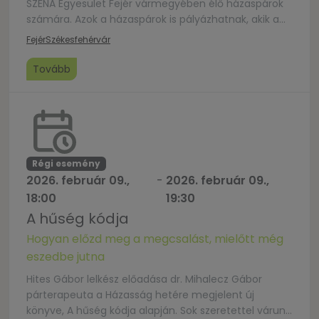
SZÉNA Egyesület Fejér vármegyében élő házaspárok
számára. Azok a házaspárok is pályázhatnak, akik a
korábbi években már részt vettek a SZÉNA Egyesület
Fejér
Székesfehérvár
játékában. A feladat: Hívd randira házastársadat!
Résztvevővé válhat bárki, ha 2026.01.24. és
Tovább
2026.02.04. között randevúzni viszi házastársát! A
randevúról készíteni kell egy fotót és 2-3 mondatos
[…]
Régi esemény
2026. február 09.,
-
2026. február 09.,
18:00
19:30
A hűség kódja
Hogyan előzd meg a megcsalást, mielőtt még
eszedbe jutna
Hites Gábor lelkész előadása dr. Mihalecz Gábor
párterapeuta a Házasság hetére megjelent új
könyve, A hűség kódja alapján. Sok szeretettel várunk