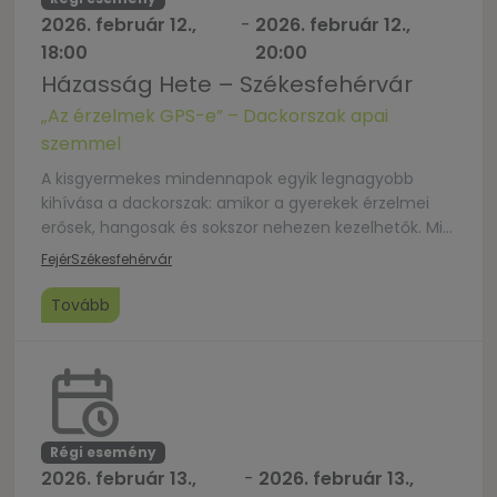
2026. február 12.,
-
2026. február 12.,
18:00
20:00
Házasság Hete – Székesfehérvár
„Az érzelmek GPS-e” – Dackorszak apai
szemmel
A kisgyermekes mindennapok egyik legnagyobb
kihívása a dackorszak: amikor a gyerekek érzelmei
erősek, hangosak és sokszor nehezen kezelhetők. Mit
tehet ilyenkor egy apa? Hogyan lehet egyszerre
Fejér
Székesfehérvár
határozottnak és megértőnek maradni? Hogyan
őrizhető meg a szülői higgadtság akkor is, amikor a
Tovább
helyzet feszültté válik? Az „Az érzelmek GPS-e” című
alkalom egy kiscsoportos, biztonságos légkörű apa-
foglalkozás, ahol […]
Régi esemény
2026. február 13.,
-
2026. február 13.,