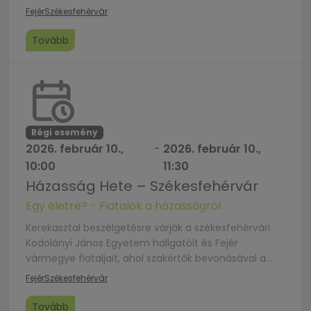
minden kedves érdeklődőt. A belépés ingyenes.
Fejér
Székesfehérvár
Tovább
Régi esemény
2026. február 10.,
-
2026. február 10.,
10:00
11:30
Házasság Hete – Székesfehérvár
Egy életre? - Fiatalok a házasságról
Kerekasztal beszélgetésre várják a székesfehérvári
Kodolányi János Egyetem hallgatóit és Fejér
vármegye fiataljait, ahol szakértők bevonásával a
házasság intézményéről, a rituálék fontosságáról
Fejér
Székesfehérvár
beszélgethetnek. Vajon mit ad a házasság
intézménye? Miért fontos? Hogyan változott az
Tovább