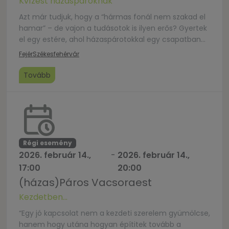
Kvízest házaspároknak
Azt már tudjuk, hogy a “hármas fonál nem szakad el
hamar” – de vajon a tudásotok is ilyen erős? Gyertek
el egy estére, ahol házaspárotokkal egy csapatban
megmérettethetitek tudásotokat. A részvétel
Fejér
Székesfehérvár
ingyenes, de regisztrációhoz kötött:
https://forms.gle/VJYrm6ge7wN1y1J67 Facebook
Tovább
esemény: https://fb.me/e/4hyuYqMYa
Régi esemény
2026. február 14.,
-
2026. február 14.,
17:00
20:00
(házas)Páros Vacsoraest
Kezdetben...
“Egy jó kapcsolat nem a kezdeti szerelem gyümölcse,
hanem hogy utána hogyan építitek tovább a