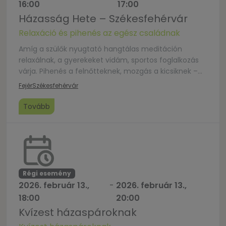
16:00
17:00
Házasság Hete – Székesfehérvár
Relaxáció és pihenés az egész családnak
Amíg a szülők nyugtató hangtálas meditáción
relaxálnak, a gyerekeket vidám, sportos foglalkozás
várja. Pihenés a felnőtteknek, mozgás a kicsiknek –
mindenki feltöltődik! Hangtálas eseményt vezeti:
Fejér
Székesfehérvár
István Gábor (védikus bölcsész, hangterapeuta)
Gyermekek sport foglalkozását vezeti: Szolnok István,
Tovább
Tepszisné L. Henrietta (pedagógusok) Időpont:
2026.02.13. 16:00-17:00 Bejelentkezés: – Emailen:
info@gayatrisoundhealing.hu; – Telefonon:
+3620/513-95-97 – Messengeren: Gayatri Sound
Healing […]
Régi esemény
2026. február 13.,
-
2026. február 13.,
18:00
20:00
Kvízest házaspároknak