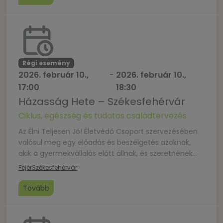
évtizedek, századok alatt a házasság intézménye? A
szakmai téma indítást követően a résztvevő fiatalok
véleményét, kérdéseit vitatják meg. Időpont: 2026.
február […]
Régi esemény
2026. február 10.,
-
2026. február 10.,
17:00
18:30
Házasság Hete – Székesfehérvár
Ciklus, egészség és tudatos családtervezés
Az Élni Teljesen Jó! Életvédő Csoport szervezésében
valósul meg egy előadás és beszélgetés azoknak,
akik a gyermekvállalás előtt állnak, és szeretnének
többet tudni a természetes családtervezésről. A
Fejér
Székesfehérvár
Billings Ovulációs Módszer megtanít felismerni a
termékeny és nem termékeny napokat – hormonok
Tovább
nélkül, a test jelzéseire figyelve. Használható
babaváráshoz és halasztáshoz is. Egyszerű,
megbízható, és segíti az egymásra […]