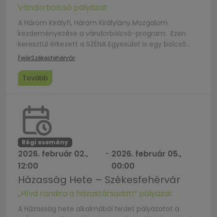
Vándorbölcső pályázat
A Három Királyfi, Három Királylány Mozgalom
kezdeményezése a vándorbölcső-program. Ezen
keresztül érkezett a SZÉNA Egyesület is egy bölcső
2015-ben. A szervezet célja, hogy segítsék a
Fejér
Székesfehérvár
kisgyermeket tervező és vállaló családokat abban,
hogy a kívánt gyermekek megszülessenek. Fontos
Tovább
számukra a családok egészségének védelme, a
gyermekbarát szemlélet erősítése. Programjaik,
projektjeik, tevékenységük támogatja, erősíti a
családokat a megszületendő […]
Régi esemény
2026. február 02.,
-
2026. február 05.,
12:00
00:00
Házasság Hete – Székesfehérvár
„Hívd randira a házastársadat!” pályázat
A Házasság hete alkalmából hirdet pályázatot a