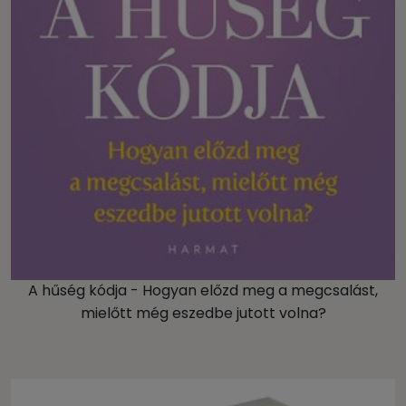
A hűség kódja - Hogyan előzd meg a megcsalást,
mielőtt még eszedbe jutott volna?