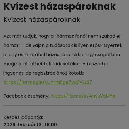
Kvízest házaspároknak
Kvízest házaspároknak
Azt már tudjuk, hogy a “hármas fonál nem szakad el
hamar” – de vajon a tudásotok is ilyen erős? Gyertek
el egy estére, ahol házaspárotokkal egy csapatban
megmérettethetitek tudásotokat. A részvétel
ingyenes, de regisztrációhoz kötött:
https://forms.gle/VJYrm6ge7wN1y1J67
Facebook esemény:
https://fb.me/e/4hyuYqMYa
Kezdés időpontja:
2026. február 13., 18:00