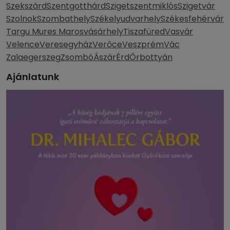
Szekszárd
Szentgotthárd
Szigetszentmiklós
Szigetvár
Szolnok
Szombathely
Székelyudvarhely
Székesfehérvár
Targu Mures Marosvásárhely
Tiszafüred
Vasvár
Velence
Veresegyház
Verőce
Veszprém
Vác
Zalaegerszeg
Zsombó
Ászár
Érd
Őrbottyán
Ajánlatunk