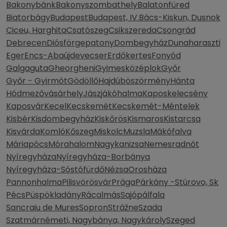
Bakonybánk
Bakonyszombathely
Balatonfüred
Biatorbágy
Budapest
Budapest, IV.
Bács-Kiskun, Dusnok
Ciceu, Harghita
Csatószeg
Csikszereda
Csongrád
Debrecen
Diósförgepatony
Dombegyház
Dunaharaszti
Eger
Encs-Abaújdevecser
Erdőkertes
Fonyód
Galgaguta
Gheorgheni
Gyimesközéplok
Győr
Győr - Gyirmót
Gödöllő
Hajdúböszörmény
Hánta
Hódmezővásárhely
Jászjákóhalma
Kaposkelecsény
Kaposvár
Kecel
Kecskemét
Kecskemét-Méntelek
Kisbér
Kisdombegyház
Kiskőrös
Kismaros
Kistarcsa
Kisvárda
Komló
Kőszeg
Miskolc
Muzsla
Mákófalva
Máriapócs
Mórahalom
Nagykanizsa
Nemesradnót
Nyíregyháza
Nyíregyháza-Borbánya
Nyíregyháza-Sóstófürdő
Nézsa
Orosháza
Pannonhalma
Pilisvörösvár
Prága
Párkány -Stúrovo, Sk
Pécs
Püspökladány
Rácalmás
Sajópálfala
Sancraiu de Mures
Sopron
Strážne
Szada
Szatmárnémeti, Nagybánya, Nagykároly
Szeged