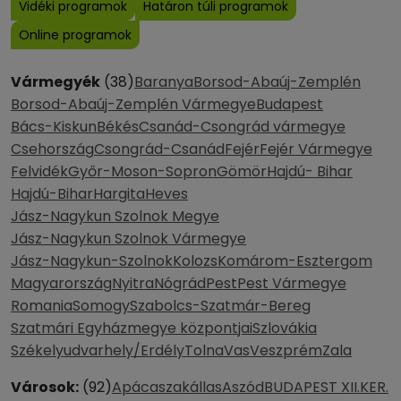
Vidéki programok
Határon túli programok
Online programok
Vármegyék
(38)
Baranya
Borsod-Abaúj-Zemplén
Borsod-Abaúj-Zemplén Vármegye
Budapest
Bács-Kiskun
Békés
Csanád-Csongrád vármegye
Csehország
Csongrád-Csanád
Fejér
Fejér Vármegye
Felvidék
Győr-Moson-Sopron
Gömör
Hajdú- Bihar
Hajdú-Bihar
Hargita
Heves
Jász-Nagykun Szolnok Megye
Jász-Nagykun Szolnok Vármegye
Jász-Nagykun-Szolnok
Kolozs
Komárom-Esztergom
Magyarország
Nyitra
Nógrád
Pest
Pest Vármegye
Romania
Somogy
Szabolcs-Szatmár-Bereg
Szatmári Egyházmegye központjai
Szlovákia
Székelyudvarhely/Erdély
Tolna
Vas
Veszprém
Zala
Városok:
(92)
Apácaszakállas
Aszód
BUDAPEST XII.KER.