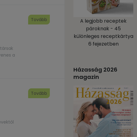
Tovább
A legjobb receptek
pároknak - 45
különleges receptkártya
6 fejezetben
társak
yenes a
Házasság 2026
magazin
Tovább
évektől