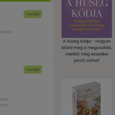
Tovább
rosháza
A hűség kódja - Hogyan
előzd meg a megcsalást,
mielőtt még eszedbe
jutott volna?
Tovább
aránt
hető.
om e-mail