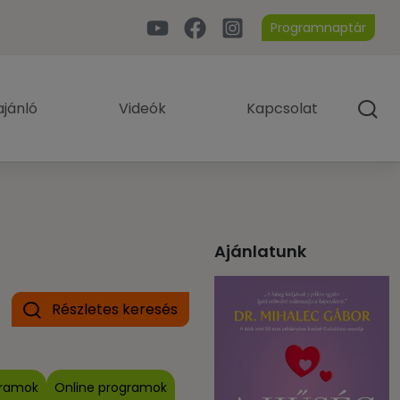
Programnaptár
jánló
Videók
Kapcsolat
Ajánlatunk
Részletes keresés
gramok
Online programok