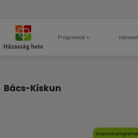
Programok
Házass
Bács-Kiskun
Központi programo