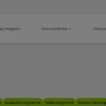
ág magazin
Szervezőknek
Könyva
k
Budapesti programok
Vidéki programok
Határon túli pro