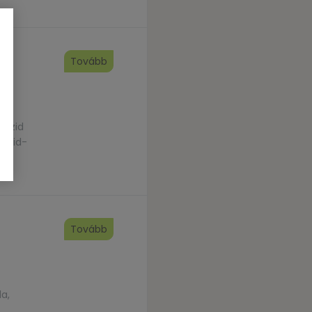
Tovább
ászid
aszid-
Tovább
a,