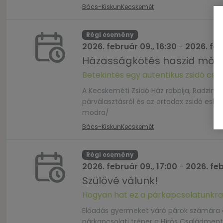
Bács-Kiskun
Kecskemét
Régi esemény
2026. február 09., 16:30
-
2026. feb
Házasságkötés haszid mód
Betekintés egy autentikus zsidó c
A Kecskeméti Zsidó Ház rabbija, Radziner
párválasztásról és az ortodox zsidó esk
modra/
Bács-Kiskun
Kecskemét
Régi esemény
2026. február 09., 17:00
-
2026. feb
Szülővé válunk!
Hogyan hat ez a párkapcsolatunkr
Előadás gyermeket váró párok számára a
párkapcsolati tréner a Hírös Családment