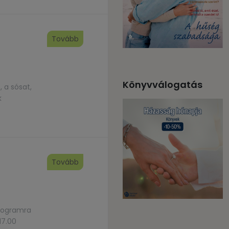
Tovább
Könyvválogatás
 a sósat,
k
Tovább
programra
17.00