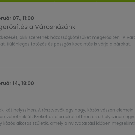
ruár 07., 11:00
erősítés a Városházánk
ntkezését, akik szeretnék házasságkötésüket megerősíteni. A Vá
 Különleges fotózás és pezsgős koccintás is várja a párokat,
ruár 14., 18:00
k, két helyszínen. A résztvevők egy nagy, közös vászon elemein
an vehetnek át. Ezeket az elemeket otthon és a helyszínen egy
egy közös alkotás születik, amely a nyitvatartási időben megtekint
@szik-kecskemet.hu, illetve hunyadivarosikozossegihaz@gmail.c