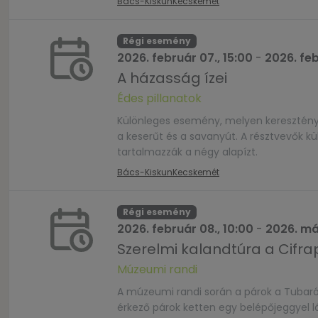
Bács-Kiskun
Kecskemét
Régi esemény
2026. február 07., 15:00
-
2026. feb
A házasság ízei
Édes pillanatok
Különleges esemény, melyen keresztény 
a keserűt és a savanyút. A résztvevők k
tartalmazzák a négy alapízt.
Bács-Kiskun
Kecskemét
Régi esemény
2026. február 08., 10:00
-
2026. már
Szerelmi kalandtúra a Cifr
Múzeumi randi
A múzeumi randi során a párok a Tubaró
érkező párok ketten egy belépőjeggyel l