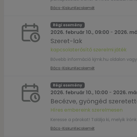
Bács-Kiskun
Kecskemét
Régi esemény
2026. február 10., 09:00
-
2026. már
Szeret-lak
kapcsolaterősítő szerelmi játék
Bővebb információ kjmk.hu oldalon vagy
Bács-Kiskun
Kecskemét
Régi esemény
2026. február 10., 10:00
-
2026. már
Becézve, gyöngéd szeretett
Híres embereink szerelmesen
Keresse a párokat! Találja ki, melyik író
Bács-Kiskun
Kecskemét