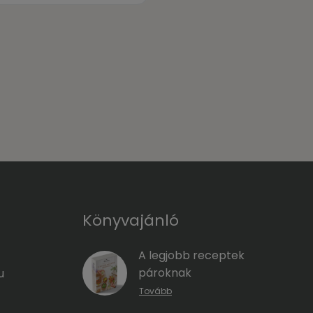
Könyvajánló
A legjobb receptek
pároknak
u
Tovább