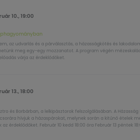
uár 10., 19:00
 néphagyományban
lem, az udvarlás és a párválasztás, a házasságkötés és lakodalo
rhetünk meg egy-egy mozzanatot. A program végén mézeskalác
előadás várja az érdeklődőket.
uár 13., 18:00
ztro és Borbárban, a lelkipásztorok felszolgálásában. A Házasság
sorára hívjuk a házaspárokat, melynek során a kitűnő ételek me
ák az érdeklődőket. Február 10 kedd 18:00 óra Február 13 péntek 18
]