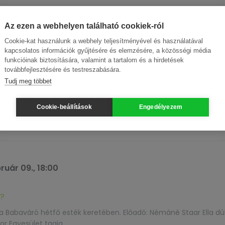
Az ezen a webhelyen található cookiek-ról
Cookie-kat használunk a webhely teljesítményével és használatával
ruár 09., 18:00
kapcsolatos információk gyűjtésére és elemzésére, a közösségi média
ra
funkcióinak biztosítására, valamint a tartalom és a hirdetések
továbbfejlesztésére és testreszabására.
salád mindennapjaiba és hagyományaiba
Tudj meg többet
 Shalom Ber, valamint felesége, Radziner Chaja tart előadást a h
üvői szokásokról. Bővebb információ: zsido.com/hazassagkotes-h
Cookie-beállítások
Engedélyezem
ruár 09., 18:00
a?
 Babaváró hétfő esték keretében. Előadó: Némáné Staar Ella dúl
or Egyesület tagja.