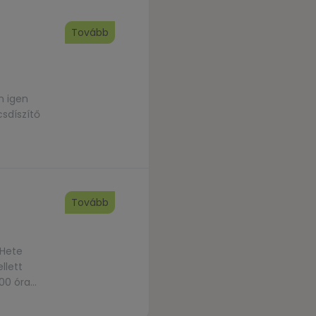
Tovább
m igen
sdíszítő
Tovább
 Hete
llett
:00 óra