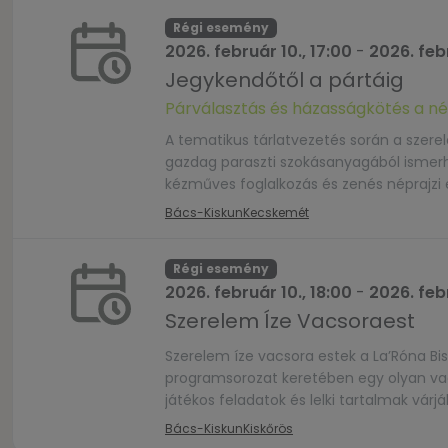
Régi esemény
2026. február 10., 17:00
-
2026. febr
Jegykendőtől a pártáig
Párválasztás és házasságkötés a
A tematikus tárlatvezetés során a szere
gazdag paraszti szokásanyagából isme
kézműves foglalkozás és zenés néprajzi 
Bács-Kiskun
Kecskemét
Régi esemény
2026. február 10., 18:00
-
2026. febr
Szerelem Íze Vacsoraest
Szerelem íze vacsora estek a La’Róna Bis
programsorozat keretében egy olyan vac
játékos feladatok és lelki tartalmak várj
Részvételi díj két fő részére: 20 000 Ft […
Bács-Kiskun
Kiskőrös