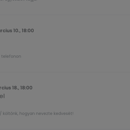
cius 10., 18:00
 telefonon
cius 18., 18:00
el
nk/ költőnk, hogyan nevezte kedvesét!