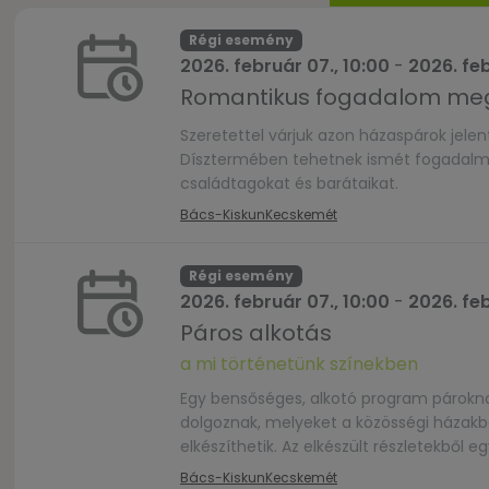
Régi esemény
2026. február 07., 10:00
-
2026. feb
Romantikus fogadalom meg
Szeretettel várjuk azon házaspárok jele
Dísztermében tehetnek ismét fogadalmat.
családtagokat és barátaikat.
Bács-Kiskun
Kecskemét
Régi esemény
2026. február 07., 10:00
-
2026. feb
Páros alkotás
a mi történetünk színekben
Egy bensőséges, alkotó program párokna
dolgoznak, melyeket a közösségi házakb
elkészíthetik. Az elkészült részletekből 
Regisztráció, bővebb információ: hello
Bács-Kiskun
Kecskemét