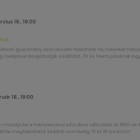
cius 18., 18:00
knak
szeti gyűjtemény azon kincseit fedezhetik fel, melyeket házas
lépővel látogathatják a kiállítást, 70 év feletti pároknak ing
uár 18., 18:00
ben mutatja be a menyasszonyi ruha divat változását az 1900-as 
kiállítás megtekinthető: keddtől-szombatig, 10 és 18 óra között