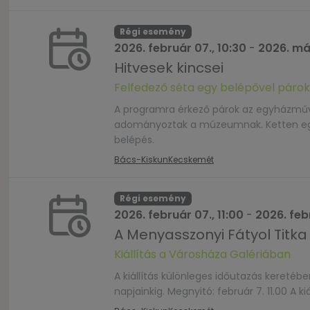
címen.
Régi esemény
2026. február 07., 10:30
-
2026. már
Hitvesek kincsei
Felfedező séta egy belépővel páro
A programra érkező párok az egyházművé
adományoztak a múzeumnak. Ketten egy be
belépés.
Bács-Kiskun
Kecskemét
Régi esemény
2026. február 07., 11:00
-
2026. febr
A Menyasszonyi Fátyol Titka
Kiállítás a Városháza Galériában
A kiállítás különleges időutazás kereté
napjainkig. Megnyitó: február 7. 11.00 A 