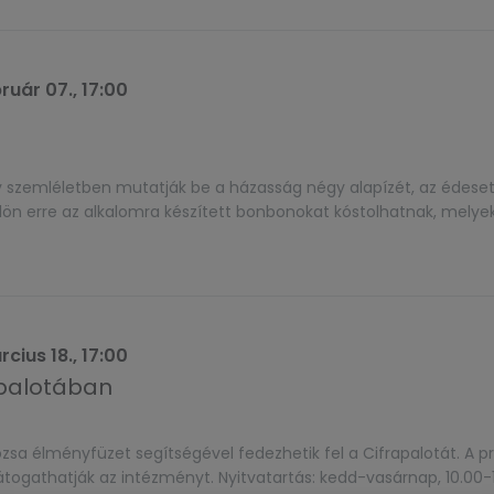
ruár 07., 17:00
szemléletben mutatják be a házasság négy alapízét, az édeset,
ülön erre az alkalomra készített bonbonokat kóstolhatnak, melye
cius 18., 17:00
apalotában
zsa élményfüzet segítségével fedezhetik fel a Cifrapalotát. A 
átogathatják az intézményt. Nyitvatartás: kedd-vasárnap, 10.00-