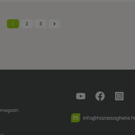
1
2
3
k
 magazin
info@hazassaghete.h