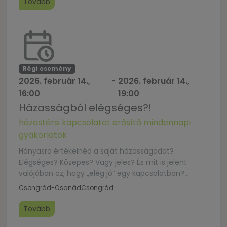
Tovább
Régi esemény
2026. február 14.,
-
2026. február 14.,
16:00
19:00
Házasságból elégséges?!
házastársi kapcsolatot erősítő mindennapi
gyakorlatok
Hányasra értékelnéd a saját házasságodat?
Elégséges? Közepes? Vagy jeles? És mit is jelent
valójában az, hogy „elég jó” egy kapcsolatban?
Hogyan lehetünk egymás számára elégségesek a
Csongrád-Csanád
Csongrád
hétköznapokban? Ha szívesen elgondolkodnátok
ezeken a kérdéseken, miközben izgi
Tovább
beszélgetésekben, őszinte tapasztalatmegosztásban