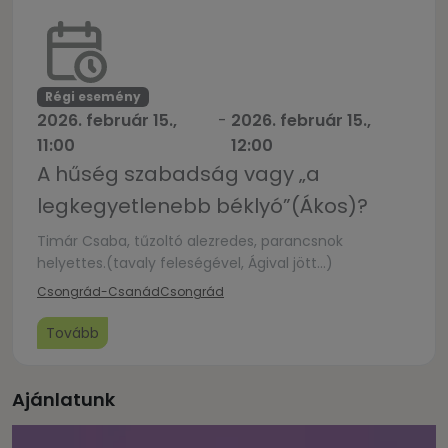
és egy kis páros munkában vesztek részt, akkor
várunk Benneteket február 14-én a Gringos
Étterembe egy beszélgetős workshopra! […]
Régi esemény
2026. február 15.,
-
2026. február 15.,
11:00
12:00
A hűség szabadság vagy „a
legkegyetlenebb béklyó”(Ákos)?
Timár Csaba, tűzoltó alezredes, parancsnok
helyettes.(tavaly feleségével, Ágival jött…)
Csongrád-Csanád
Csongrád
Tovább
Ajánlatunk