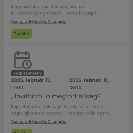
Megyesi Zoltán és felesége, Andrea
lelkipásztor/programozó + orvos házaspár
Csongrád-Csanád
Csongrád
Tovább
Régi esemény
2026. február 11.,
-
2026. február 11.,
17:00
18:00
„Javítható” a megtört hűség?
Rajtik Róbert és felesége, Editélettörténete –
cégtulajdonosok,vezetők – Roberto Welding Kft.
Csongrád-Csanád
Csongrád