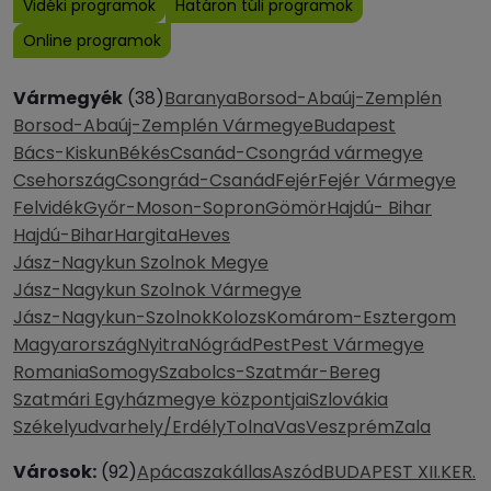
Vidéki programok
Határon túli programok
Online programok
Vármegyék
(38)
Baranya
Borsod-Abaúj-Zemplén
Borsod-Abaúj-Zemplén Vármegye
Budapest
Bács-Kiskun
Békés
Csanád-Csongrád vármegye
Csehország
Csongrád-Csanád
Fejér
Fejér Vármegye
Felvidék
Győr-Moson-Sopron
Gömör
Hajdú- Bihar
Hajdú-Bihar
Hargita
Heves
Jász-Nagykun Szolnok Megye
Jász-Nagykun Szolnok Vármegye
Jász-Nagykun-Szolnok
Kolozs
Komárom-Esztergom
Magyarország
Nyitra
Nógrád
Pest
Pest Vármegye
Romania
Somogy
Szabolcs-Szatmár-Bereg
Szatmári Egyházmegye központjai
Szlovákia
Székelyudvarhely/Erdély
Tolna
Vas
Veszprém
Zala
Városok:
(92)
Apácaszakállas
Aszód
BUDAPEST XII.KER.