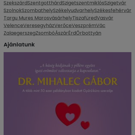
Szekszárd
Szentgotthárd
Szigetszentmiklós
Szigetvár
Szolnok
Szombathely
Székelyudvarhely
Székesfehérvár
Targu Mures Marosvásárhely
Tiszafüred
Vasvár
Velence
Veresegyház
Verőce
Veszprém
Vác
Zalaegerszeg
Zsombó
Ászár
Érd
Őrbottyán
Ajánlatunk