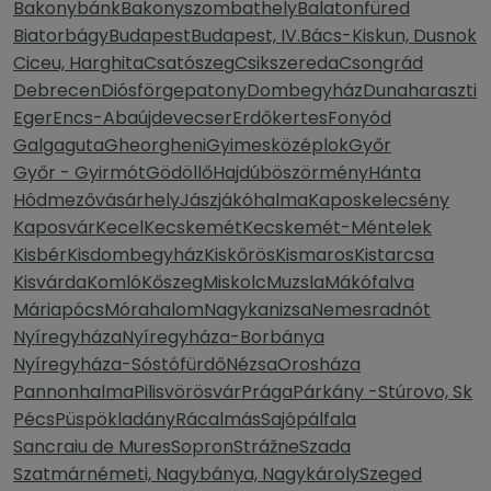
Bakonybánk
Bakonyszombathely
Balatonfüred
Biatorbágy
Budapest
Budapest, IV.
Bács-Kiskun, Dusnok
Ciceu, Harghita
Csatószeg
Csikszereda
Csongrád
Debrecen
Diósförgepatony
Dombegyház
Dunaharaszti
Eger
Encs-Abaújdevecser
Erdőkertes
Fonyód
Galgaguta
Gheorgheni
Gyimesközéplok
Győr
Győr - Gyirmót
Gödöllő
Hajdúböszörmény
Hánta
Hódmezővásárhely
Jászjákóhalma
Kaposkelecsény
Kaposvár
Kecel
Kecskemét
Kecskemét-Méntelek
Kisbér
Kisdombegyház
Kiskőrös
Kismaros
Kistarcsa
Kisvárda
Komló
Kőszeg
Miskolc
Muzsla
Mákófalva
Máriapócs
Mórahalom
Nagykanizsa
Nemesradnót
Nyíregyháza
Nyíregyháza-Borbánya
Nyíregyháza-Sóstófürdő
Nézsa
Orosháza
Pannonhalma
Pilisvörösvár
Prága
Párkány -Stúrovo, Sk
Pécs
Püspökladány
Rácalmás
Sajópálfala
Sancraiu de Mures
Sopron
Strážne
Szada
Szatmárnémeti, Nagybánya, Nagykároly
Szeged