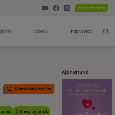
Programnaptár
jánló
Videók
Kapcsolat
Ajánlatunk
Részletes keresés
gramok
Online programok