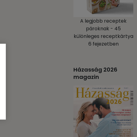
A legjobb receptek
pároknak - 45
különleges receptkártya
6 fejezetben
Házasság 2026
magazin