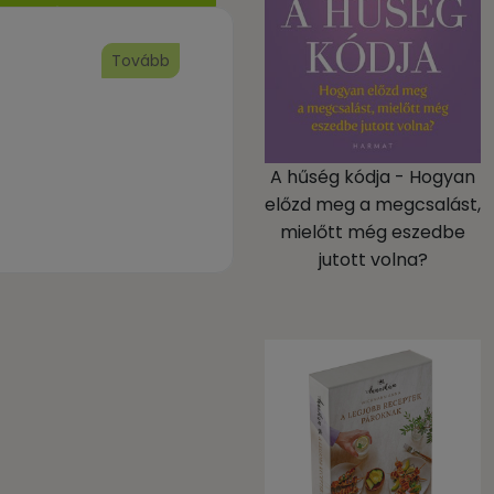
Tovább
A hűség kódja - Hogyan
előzd meg a megcsalást,
mielőtt még eszedbe
sabban a
jutott volna?
k, aki