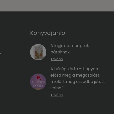
Könyvajánló
A legjobb receptek
pároknak
u
Tovább
A hűség kódja – Hogyan
előzd meg a megcsalást,
mielőtt még eszedbe jutott
volna?
Tovább