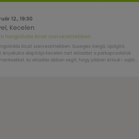
uár 12., 19:30
el, Kecelen
a hangolódás kicsit szervezettebben.
golódás kicsit szervezettebben. Süveges Gergő, újságíró,
 Anyakulcs alapítója Kecelen tart előadást a párkapcsolatok
erésekkel. Az előadás abban segít, hogy jobban értsük– saját
tórugóit,– és azt, hogyan tudunk egymásra hangolódni tudato
kapcsolatban élőknek, párkapcsolatra vágyóknak, és mindenkine