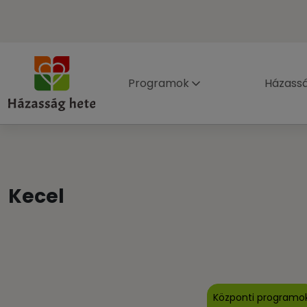
Programok
Házass
Kecel
Központi programo