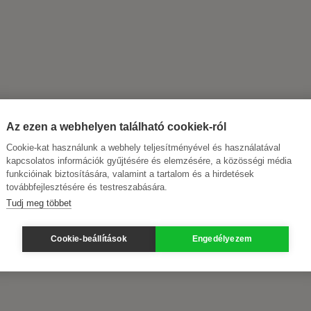
Az ezen a webhelyen található cookiek-ról
Cookie-kat használunk a webhely teljesítményével és használatával
kapcsolatos információk gyűjtésére és elemzésére, a közösségi média
funkcióinak biztosítására, valamint a tartalom és a hirdetések
továbbfejlesztésére és testreszabására.
Tudj meg többet
Cookie-beállítások
Engedélyezem