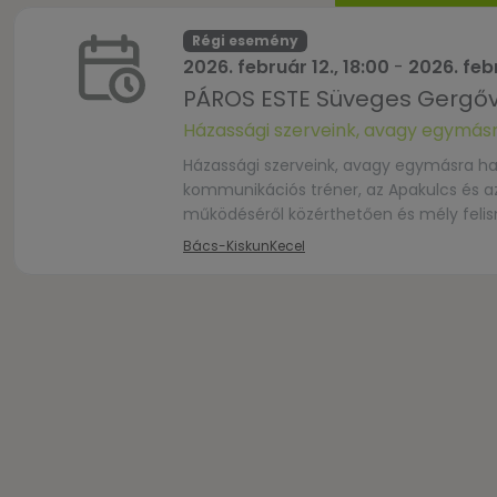
Régi esemény
2026. február 12., 18:00
-
2026. febr
PÁROS ESTE Süveges Gergőv
Házassági szerveink, avagy egymásr
Házassági szerveink, avagy egymásra han
kommunikációs tréner, az Apakulcs és az
működéséről közérthetően és mély felism
működésünket,– párunk alapvető mozga
Bács-Kiskun
Kecel
mindennapokban. Ajánljuk: pároknak, pár
szeretné […]