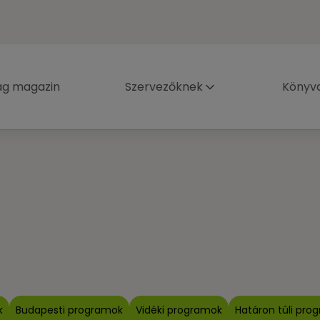
ág magazin
Szervezőknek
Könyva
k
Budapesti programok
Vidéki programok
Határon túli pro