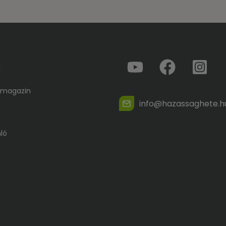
k
 magazin
info@hazassaghete.h
ló