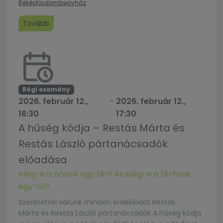
Békés
Kisdombegyház
Tovább
Régi esemény
2026. február 12.,
-
2026. február 12.,
16:30
17:30
A hűség kódja – Restás Márta és
Restás László pártanácsadók
előadása
elég-e a nőnek egy férfi és elég-e a férfinak
egy nő?
Szeretettel várunk minden érdeklődőt Restás
Márta és Restás László pártanácsadók A hűség kódja