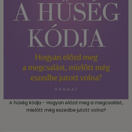
A hűség kódja - Hogyan előzd meg a megcsalást,
mielőtt még eszedbe jutott volna?