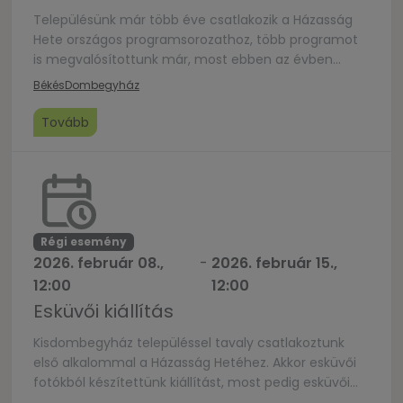
Településünk már több éve csatlakozik a Házasság
Hete országos programsorozathoz, több programot
is megvalósítottunk már, most ebben az évben
esküvői fotókat kívánunk kiállítani, kérjük a
Békés
Dombegyház
lakosságot, hogy osszák meg velünk ezeket a
képeket!
Tovább
Régi esemény
2026. február 08.,
-
2026. február 15.,
12:00
12:00
Esküvői kiállítás
Kisdombegyház településsel tavaly csatlakoztunk
első alkalommal a Házasság Hetéhez. Akkor esküvői
fotókból készítettünk kiállítást, most pedig esküvői
tárgyakból kellékekből kívánunk kiállítást szervezni.