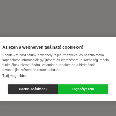
Az ezen a webhelyen található cookiek-ról
Cookie-kat használunk a webhely teljesítményével és használatával
kapcsolatos információk gyűjtésére és elemzésére, a közösségi média
funkcióinak biztosítására, valamint a tartalom és a hirdetések
továbbfejlesztésére és testreszabására.
Tudj meg többet
Cookie-beállítások
Engedélyezem