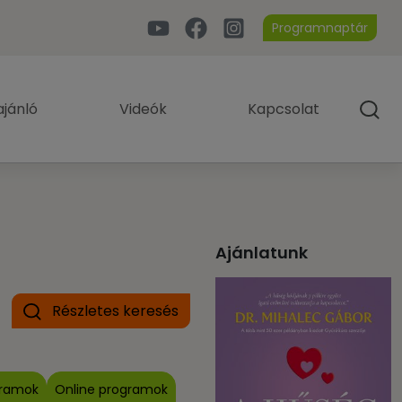
Programnaptár
jánló
Videók
Kapcsolat
Ajánlatunk
Részletes keresés
gramok
Online programok