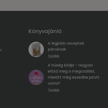
Könyvajánló
A legjobb receptek
pároknak
u
Tovább
A hűség kódja – Hogyan
előzd meg a megcsalást,
mielőtt még eszedbe jutott
volna?
Tovább