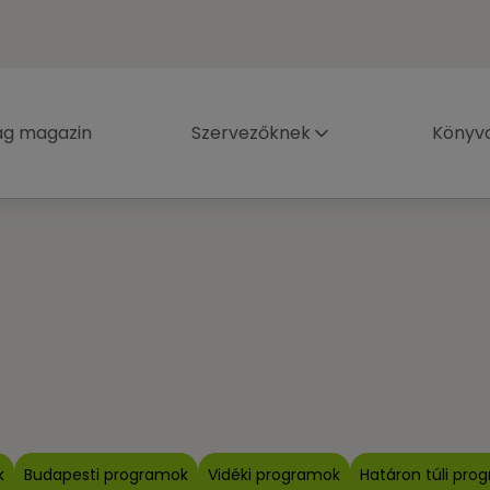
ág magazin
Szervezőknek
Könyva
k
Budapesti programok
Vidéki programok
Határon túli pro