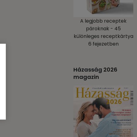
A legjobb receptek
pároknak - 45
különleges receptkártya
6 fejezetben
Házasság 2026
magazin