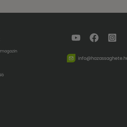
k
 magazin
info@hazassaghete.h
ló