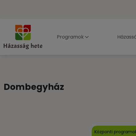
Programok
Házass
Dombegyház
Központi programo