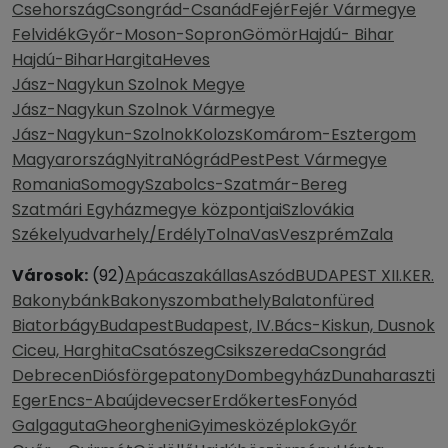
Csehország
Csongrád-Csanád
Fejér
Fejér Vármegye
Felvidék
Győr-Moson-Sopron
Gömör
Hajdú- Bihar
Hajdú-Bihar
Hargita
Heves
Jász-Nagykun Szolnok Megye
Jász-Nagykun Szolnok Vármegye
Jász-Nagykun-Szolnok
Kolozs
Komárom-Esztergom
Magyarország
Nyitra
Nógrád
Pest
Pest Vármegye
Romania
Somogy
Szabolcs-Szatmár-Bereg
Szatmári Egyházmegye központjai
Szlovákia
Székelyudvarhely/Erdély
Tolna
Vas
Veszprém
Zala
Városok:
(92)
Apácaszakállas
Aszód
BUDAPEST XII.KER.
Bakonybánk
Bakonyszombathely
Balatonfüred
Biatorbágy
Budapest
Budapest, IV.
Bács-Kiskun, Dusnok
Ciceu, Harghita
Csatószeg
Csikszereda
Csongrád
Debrecen
Diósförgepatony
Dombegyház
Dunaharaszti
Eger
Encs-Abaújdevecser
Erdőkertes
Fonyód
Galgaguta
Gheorgheni
Gyimesközéplok
Győr