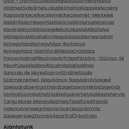
Győr - Gyirmót
Gödöllő
Hajdúböszörmény
Hánta
Hódmezővásárhely
Jászjákóhalma
Kaposkelecsény
Kaposvár
Kecel
Kecskemét
Kecskemét-Méntelek
Kisbér
Kisdombegyház
Kiskőrös
Kismaros
Kistarcsa
Kisvárda
Komló
Kőszeg
Miskolc
Muzsla
Mákófalva
Máriapócs
Mórahalom
Nagykanizsa
Nemesradnót
Nyíregyháza
Nyíregyháza-Borbánya
Nyíregyháza-Sóstófürdő
Nézsa
Orosháza
Pannonhalma
Pilisvörösvár
Prága
Párkány -Stúrovo, Sk
Pécs
Püspökladány
Rácalmás
Sajópálfala
Sancraiu de Mures
Sopron
Strážne
Szada
Szatmárnémeti, Nagybánya, Nagykároly
Szeged
Szekszárd
Szentgotthárd
Szigetszentmiklós
Szigetvár
Szolnok
Szombathely
Székelyudvarhely
Székesfehérvár
Targu Mures Marosvásárhely
Tiszafüred
Vasvár
Velence
Veresegyház
Verőce
Veszprém
Vác
Zalaegerszeg
Zsombó
Ászár
Érd
Őrbottyán
Ajánlatunk