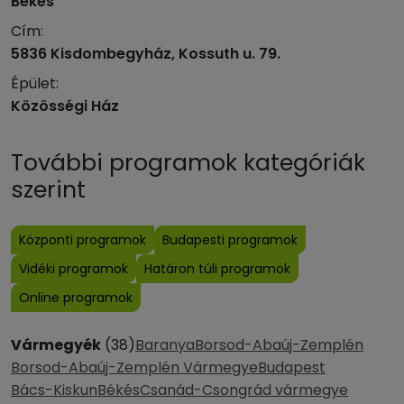
Békés
Cím:
5836 Kisdombegyház, Kossuth u. 79.
Épület:
Közösségi Ház
További programok kategóriák
szerint
Központi programok
Budapesti programok
Vidéki programok
Határon túli programok
Online programok
Vármegyék
(38)
Baranya
Borsod-Abaúj-Zemplén
Borsod-Abaúj-Zemplén Vármegye
Budapest
Bács-Kiskun
Békés
Csanád-Csongrád vármegye