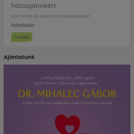
házaspárokért
Szentmise és adoráció házaspárokért
Nyitra
Muzsla
Tovább
Ajánlatunk