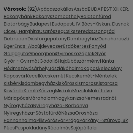
Városok:
(92)
Apácaszakállas
Aszód
BUDAPEST XII.KER.
Bakonybánk
Bakonyszombathely
Balatonfüred
Biatorbágy
Budapest
Budapest, IV.
Bács-Kiskun, Dusnok
Ciceu, Harghita
Csatószeg
Csikszereda
Csongrád
Debrecen
Diósförgepatony
Dombegyház
Dunaharaszti
Eger
Encs-Abaújdevecser
Erdőkertes
Fonyód
Galgaguta
Gheorgheni
Gyimesközéplok
Győr
Győr - Gyirmót
Gödöllő
Hajdúböszörmény
Hánta
Hódmezővásárhely
Jászjákóhalma
Kaposkelecsény
Kaposvár
Kecel
Kecskemét
Kecskemét-Méntelek
Kisbér
Kisdombegyház
Kiskőrös
Kismaros
Kistarcsa
Kisvárda
Komló
Kőszeg
Miskolc
Muzsla
Mákófalva
Máriapócs
Mórahalom
Nagykanizsa
Nemesradnót
Nyíregyháza
Nyíregyháza-Borbánya
Nyíregyháza-Sóstófürdő
Nézsa
Orosháza
Pannonhalma
Pilisvörösvár
Prága
Párkány -Stúrovo, Sk
Pécs
Püspökladány
Rácalmás
Sajópálfala