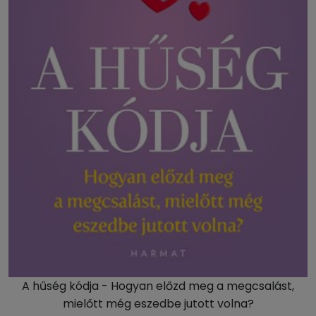
A hűség kódja - Hogyan előzd meg a megcsalást,
mielőtt még eszedbe jutott volna?