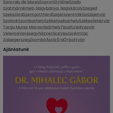
Sancraiu de Mures
Sopron
Strážne
Szada
Szatmárnémeti, Nagybánya, Nagykároly
Szeged
Szekszárd
Szentgotthárd
Szigetszentmiklós
Szigetvár
Szolnok
Szombathely
Székelyudvarhely
Székesfehérvár
Targu Mures Marosvásárhely
Tiszafüred
Vasvár
Velence
Veresegyház
Verőce
Veszprém
Vác
Zalaegerszeg
Zsombó
Ászár
Érd
Őrbottyán
Ajánlatunk