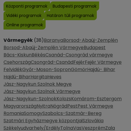
Központi programok
Budapesti programok
Vidéki programok
Határon túli programok
Online programok
Vármegyék
(38)
Baranya
Borsod-Abaúj-Zemplén
Borsod-Abaúj-Zemplén Vármegye
Budapest
Bács-Kiskun
Békés
Csanád-Csongrád vármegye
Csehország
Csongrád-Csanád
Fejér
Fejér Vármegye
Felvidék
Győr-Moson-Sopron
Gömör
Hajdú- Bihar
Hajdú-Bihar
Hargita
Heves
Jász-Nagykun Szolnok Megye
Jász-Nagykun Szolnok Vármegye
Jász-Nagykun-Szolnok
Kolozs
Komárom-Esztergom
Magyarország
Nyitra
Nógrád
Pest
Pest Vármegye
Romania
Somogy
Szabolcs-Szatmár-Bereg
Szatmári Egyházmegye központjai
Szlovákia
Székelyudvarhely/Erdély
Tolna
Vas
Veszprém
Zala