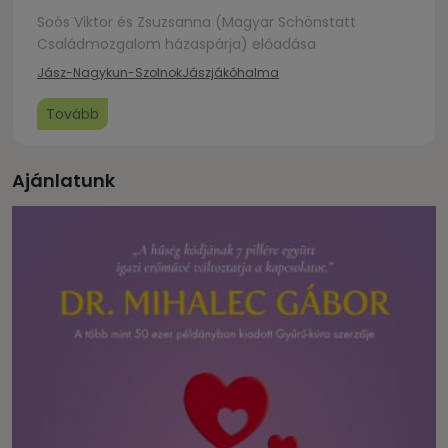
Soós Viktor és Zsuzsanna (Magyar Schönstatt
Családmozgalom házaspárja) előadása
Jász-Nagykun-Szolnok
Jászjákóhalma
Tovább
Ajánlatunk